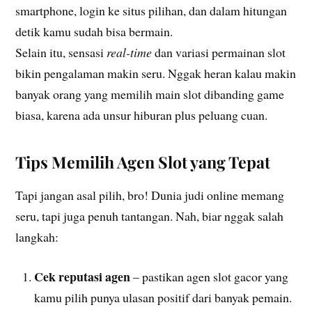
smartphone, login ke situs pilihan, dan dalam hitungan
detik kamu sudah bisa bermain.
Selain itu, sensasi
real-time
dan variasi permainan slot
bikin pengalaman makin seru. Nggak heran kalau makin
banyak orang yang memilih main slot dibanding game
biasa, karena ada unsur hiburan plus peluang cuan.
Tips Memilih Agen Slot yang Tepat
Tapi jangan asal pilih, bro! Dunia judi online memang
seru, tapi juga penuh tantangan. Nah, biar nggak salah
langkah:
Cek reputasi agen
– pastikan agen slot gacor yang
kamu pilih punya ulasan positif dari banyak pemain.