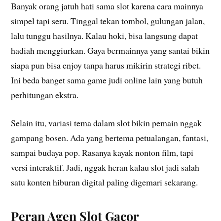
Banyak orang jatuh hati sama slot karena cara mainnya
simpel tapi seru. Tinggal tekan tombol, gulungan jalan,
lalu tunggu hasilnya. Kalau hoki, bisa langsung dapat
hadiah menggiurkan. Gaya bermainnya yang santai bikin
siapa pun bisa enjoy tanpa harus mikirin strategi ribet.
Ini beda banget sama game judi online lain yang butuh
perhitungan ekstra.
Selain itu, variasi tema dalam slot bikin pemain nggak
gampang bosen. Ada yang bertema petualangan, fantasi,
sampai budaya pop. Rasanya kayak nonton film, tapi
versi interaktif. Jadi, nggak heran kalau slot jadi salah
satu konten hiburan digital paling digemari sekarang.
Peran Agen Slot Gacor