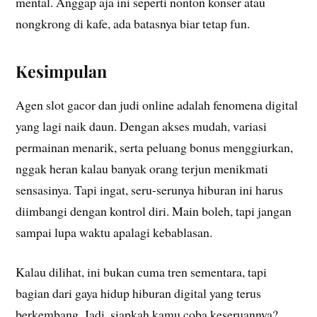
mental. Anggap aja ini seperti nonton konser atau
nongkrong di kafe, ada batasnya biar tetap fun.
Kesimpulan
Agen slot gacor dan judi online adalah fenomena digital
yang lagi naik daun. Dengan akses mudah, variasi
permainan menarik, serta peluang bonus menggiurkan,
nggak heran kalau banyak orang terjun menikmati
sensasinya. Tapi ingat, seru-serunya hiburan ini harus
diimbangi dengan kontrol diri. Main boleh, tapi jangan
sampai lupa waktu apalagi kebablasan.
Kalau dilihat, ini bukan cuma tren sementara, tapi
bagian dari gaya hidup hiburan digital yang terus
berkembang. Jadi, siapkah kamu coba keseruannya?