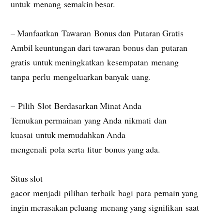
untuk menang semakin besar.
– Manfaatkan Tawaran Bonus dan Putaran Gratis
Ambil keuntungan dari tawaran bonus dan putaran
gratis untuk meningkatkan kesempatan menang
tanpa perlu mengeluarkan banyak uang.
– Pilih Slot Berdasarkan Minat Anda
Temukan permainan yang Anda nikmati dan
kuasai untuk memudahkan Anda
mengenali pola serta fitur bonus yang ada.
Situs slot
gacor menjadi pilihan terbaik bagi para pemain yang
ingin merasakan peluang menang yang signifikan saat