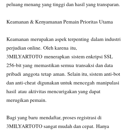
peluang menang yang tinggi dan hasil yang transparan.
Keamanan & Kenyamanan Pemain Prioritas Utama
Keamanan merupakan aspek terpenting dalam industri
perjudian online. Oleh karena itu,
3MILYARTOTO menerapkan sistem enkripsi SSL
256-bit yang memastikan semua transaksi dan data
pribadi anggota tetap aman. Selain itu, sistem anti-bot
dan anti-cheat digunakan untuk mencegah manipulasi
hasil atau aktivitas mencurigakan yang dapat
merugikan pemain.
Bagi yang baru mendaftar, proses registrasi di
3MILYARTOTO sangat mudah dan cepat. Hanya