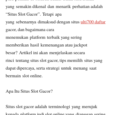
yang semakin dikenal dan menarik perhatian adalah
“Situs Slot Gacor”. Tetapi apa
yang sebenarnya dimaksud dengan situs
ulti700 daftar
gacor, dan bagaimana cara
menemukan platform terbaik yang sering
memberikan hasil kemenangan atau jackpot
besar? Artikel ini akan menjelaskan secara
rinci tentang situs slot gacor, tips memilih situs yang
dapat dipercaya, serta strategi untuk menang saat
bermain slot online.
Apa Itu Situs Slot Gacor?
Situs slot gacor adalah terminologi yang merujuk
kepada platform judi slot online yang dianggap sering