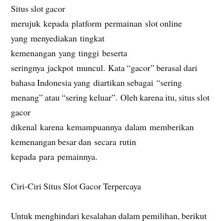
Situs slot gacor
merujuk kepada platform permainan slot online
yang menyediakan tingkat
kemenangan yang tinggi beserta
seringnya jackpot muncul. Kata “gacor” berasal dari
bahasa Indonesia yang diartikan sebagai “sering
menang” atau “sering keluar”. Oleh karena itu, situs slot
gacor
dikenal karena kemampuannya dalam memberikan
kemenangan besar dan secara rutin
kepada para pemainnya.
Ciri-Ciri Situs Slot Gacor Terpercaya
Untuk menghindari kesalahan dalam pemilihan, berikut