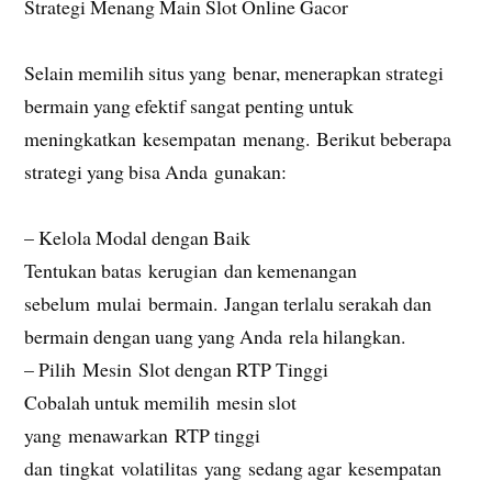
Strategi Menang Main Slot Online Gacor
Selain memilih situs yang benar, menerapkan strategi
bermain yang efektif sangat penting untuk
meningkatkan kesempatan menang. Berikut beberapa
strategi yang bisa Anda gunakan:
– Kelola Modal dengan Baik
Tentukan batas kerugian dan kemenangan
sebelum mulai bermain. Jangan terlalu serakah dan
bermain dengan uang yang Anda rela hilangkan.
– Pilih Mesin Slot dengan RTP Tinggi
Cobalah untuk memilih mesin slot
yang menawarkan RTP tinggi
dan tingkat volatilitas yang sedang agar kesempatan