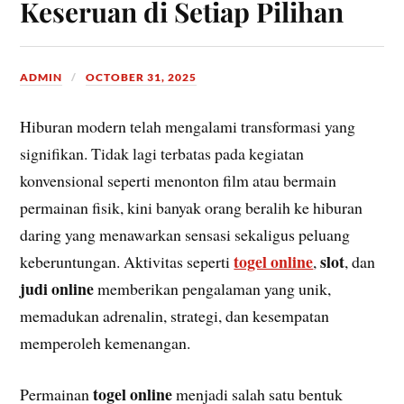
Keseruan di Setiap Pilihan
ADMIN
OCTOBER 31, 2025
Hiburan modern telah mengalami transformasi yang
signifikan. Tidak lagi terbatas pada kegiatan
konvensional seperti menonton film atau bermain
permainan fisik, kini banyak orang beralih ke hiburan
daring yang menawarkan sensasi sekaligus peluang
togel online
slot
keberuntungan. Aktivitas seperti
,
, dan
judi online
memberikan pengalaman yang unik,
memadukan adrenalin, strategi, dan kesempatan
memperoleh kemenangan.
togel online
Permainan
menjadi salah satu bentuk