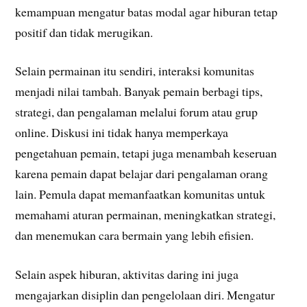
kemampuan mengatur batas modal agar hiburan tetap
positif dan tidak merugikan.
Selain permainan itu sendiri, interaksi komunitas
menjadi nilai tambah. Banyak pemain berbagi tips,
strategi, dan pengalaman melalui forum atau grup
online. Diskusi ini tidak hanya memperkaya
pengetahuan pemain, tetapi juga menambah keseruan
karena pemain dapat belajar dari pengalaman orang
lain. Pemula dapat memanfaatkan komunitas untuk
memahami aturan permainan, meningkatkan strategi,
dan menemukan cara bermain yang lebih efisien.
Selain aspek hiburan, aktivitas daring ini juga
mengajarkan disiplin dan pengelolaan diri. Mengatur