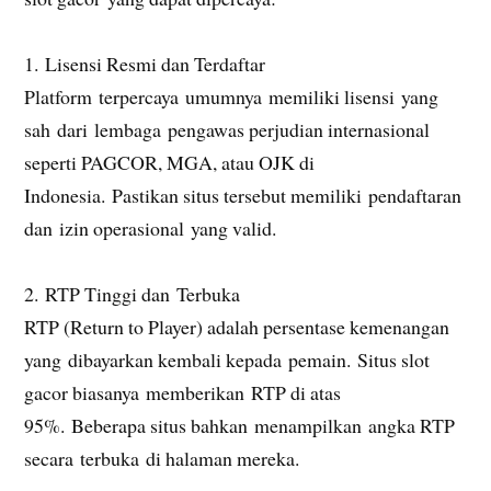
1. Lisensi Resmi dan Terdaftar
Platform terpercaya umumnya memiliki lisensi yang
sah dari lembaga pengawas perjudian internasional
seperti PAGCOR, MGA, atau OJK di
Indonesia. Pastikan situs tersebut memiliki pendaftaran
dan izin operasional yang valid.
2. RTP Tinggi dan Terbuka
RTP (Return to Player) adalah persentase kemenangan
yang dibayarkan kembali kepada pemain. Situs slot
gacor biasanya memberikan RTP di atas
95%. Beberapa situs bahkan menampilkan angka RTP
secara terbuka di halaman mereka.