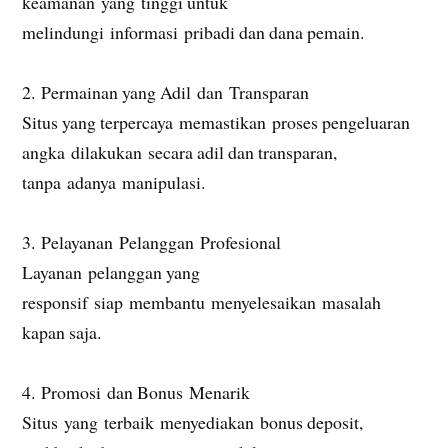
keamanan yang tinggi untuk
melindungi informasi pribadi dan dana pemain.
2. Permainan yang Adil dan Transparan
Situs yang terpercaya memastikan proses pengeluaran
angka dilakukan secara adil dan transparan,
tanpa adanya manipulasi.
3. Pelayanan Pelanggan Profesional
Layanan pelanggan yang
responsif siap membantu menyelesaikan masalah
kapan saja.
4. Promosi dan Bonus Menarik
Situs yang terbaik menyediakan bonus deposit,