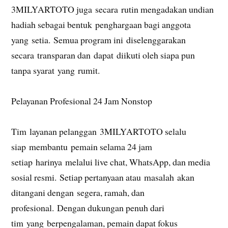
3MILYARTOTO juga secara rutin mengadakan undian
hadiah sebagai bentuk penghargaan bagi anggota
yang setia. Semua program ini diselenggarakan
secara transparan dan dapat diikuti oleh siapa pun
tanpa syarat yang rumit.
Pelayanan Profesional 24 Jam Nonstop
Tim layanan pelanggan 3MILYARTOTO selalu
siap membantu pemain selama 24 jam
setiap harinya melalui live chat, WhatsApp, dan media
sosial resmi. Setiap pertanyaan atau masalah akan
ditangani dengan segera, ramah, dan
profesional. Dengan dukungan penuh dari
tim yang berpengalaman, pemain dapat fokus