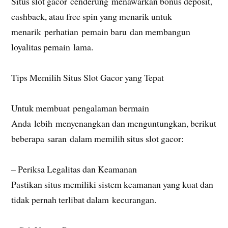
Situs slot gacor cenderung menawarkan bonus deposit,
cashback, atau free spin yang menarik untuk
menarik perhatian pemain baru dan membangun
loyalitas pemain lama.
Tips Memilih Situs Slot Gacor yang Tepat
Untuk membuat pengalaman bermain
Anda lebih menyenangkan dan menguntungkan, berikut
beberapa saran dalam memilih situs slot gacor:
– Periksa Legalitas dan Keamanan
Pastikan situs memiliki sistem keamanan yang kuat dan
tidak pernah terlibat dalam kecurangan.