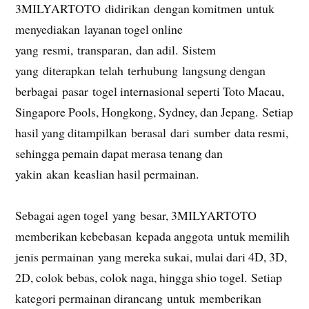
3MILYARTOTO didirikan dengan komitmen untuk
menyediakan layanan togel online
yang resmi, transparan, dan adil. Sistem
yang diterapkan telah terhubung langsung dengan
berbagai pasar togel internasional seperti Toto Macau,
Singapore Pools, Hongkong, Sydney, dan Jepang. Setiap
hasil yang ditampilkan berasal dari sumber data resmi,
sehingga pemain dapat merasa tenang dan
yakin akan keaslian hasil permainan.
Sebagai agen togel yang besar, 3MILYARTOTO
memberikan kebebasan kepada anggota untuk memilih
jenis permainan yang mereka sukai, mulai dari 4D, 3D,
2D, colok bebas, colok naga, hingga shio togel. Setiap
kategori permainan dirancang untuk memberikan