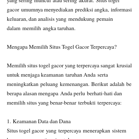
yang sering muncul atau sering akurat. Situs togel
gacor umumnya menyediakan prediksi angka, informasi
keluaran, dan analisis yang mendukung pemain
dalam memilih angka taruhan.
Mengapa Memilih Situs Togel Gacor Terpercaya?
Memilih situs togel gacor yang terpercaya sangat krusial
untuk menjaga keamanan taruhan Anda serta
meningkatkan peluang kemenangan. Berikut adalah be
berapa alasan mengapa Anda perlu berhati-hati dan
memilih situs yang benar-benar terbukti terpercaya:
1. Keamanan Data dan Dana
Situs togel gacor yang terpercaya menerapkan sistem