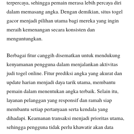
terpercaya, sehingga pemain merasa lebih percaya diri
dalam memasang angka. Dengan demikian, situs togel
gacor menjadi pilihan utama bagi mereka yang ingin
meraih kemenangan secara konsisten dan
menguntungkan.
Berbagai fitur canggih disematkan untuk mendukung
kenyamanan pengguna dalam menjalankan aktivitas
judi togel online. Fitur prediksi angka yang akurat dan
update harian menjadi daya tarik utama, membantu
pemain dalam menentukan angka terbaik. Selain itu,
layanan pelanggan yang responsif dan ramah siap
membantu setiap pertanyaan serta kendala yang
dihadapi. Keamanan transaksi menjadi prioritas utama,
sehingga pengguna tidak perlu khawatir akan data