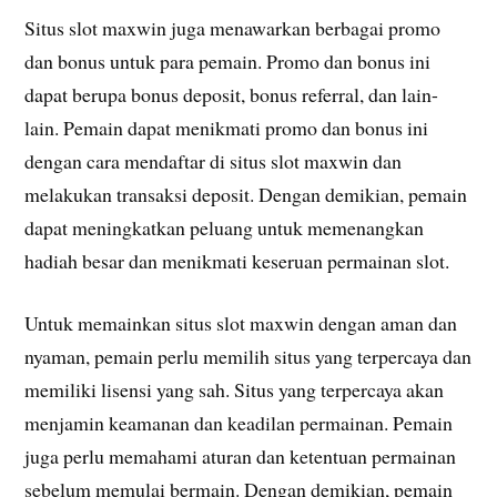
Situs slot maxwin juga menawarkan berbagai promo
dan bonus untuk para pemain. Promo dan bonus ini
dapat berupa bonus deposit, bonus referral, dan lain-
lain. Pemain dapat menikmati promo dan bonus ini
dengan cara mendaftar di situs slot maxwin dan
melakukan transaksi deposit. Dengan demikian, pemain
dapat meningkatkan peluang untuk memenangkan
hadiah besar dan menikmati keseruan permainan slot.
Untuk memainkan situs slot maxwin dengan aman dan
nyaman, pemain perlu memilih situs yang terpercaya dan
memiliki lisensi yang sah. Situs yang terpercaya akan
menjamin keamanan dan keadilan permainan. Pemain
juga perlu memahami aturan dan ketentuan permainan
sebelum memulai bermain. Dengan demikian, pemain