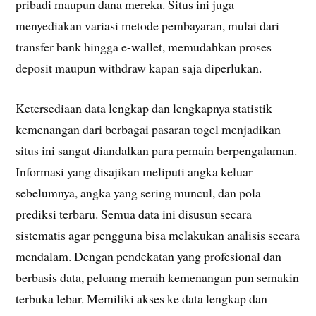
pribadi maupun dana mereka. Situs ini juga
menyediakan variasi metode pembayaran, mulai dari
transfer bank hingga e-wallet, memudahkan proses
deposit maupun withdraw kapan saja diperlukan.
Ketersediaan data lengkap dan lengkapnya statistik
kemenangan dari berbagai pasaran togel menjadikan
situs ini sangat diandalkan para pemain berpengalaman.
Informasi yang disajikan meliputi angka keluar
sebelumnya, angka yang sering muncul, dan pola
prediksi terbaru. Semua data ini disusun secara
sistematis agar pengguna bisa melakukan analisis secara
mendalam. Dengan pendekatan yang profesional dan
berbasis data, peluang meraih kemenangan pun semakin
terbuka lebar. Memiliki akses ke data lengkap dan