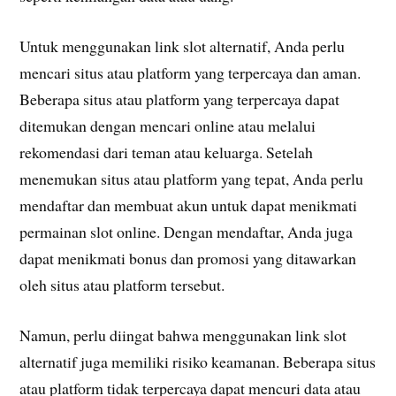
Untuk menggunakan link slot alternatif, Anda perlu
mencari situs atau platform yang terpercaya dan aman.
Beberapa situs atau platform yang terpercaya dapat
ditemukan dengan mencari online atau melalui
rekomendasi dari teman atau keluarga. Setelah
menemukan situs atau platform yang tepat, Anda perlu
mendaftar dan membuat akun untuk dapat menikmati
permainan slot online. Dengan mendaftar, Anda juga
dapat menikmati bonus dan promosi yang ditawarkan
oleh situs atau platform tersebut.
Namun, perlu diingat bahwa menggunakan link slot
alternatif juga memiliki risiko keamanan. Beberapa situs
atau platform tidak terpercaya dapat mencuri data atau