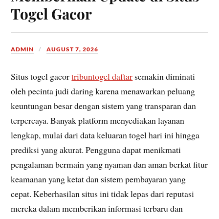
Togel Gacor
ADMIN
AUGUST 7, 2026
Situs togel gacor
tribuntogel daftar
semakin diminati
oleh pecinta judi daring karena menawarkan peluang
keuntungan besar dengan sistem yang transparan dan
terpercaya. Banyak platform menyediakan layanan
lengkap, mulai dari data keluaran togel hari ini hingga
prediksi yang akurat. Pengguna dapat menikmati
pengalaman bermain yang nyaman dan aman berkat fitur
keamanan yang ketat dan sistem pembayaran yang
cepat. Keberhasilan situs ini tidak lepas dari reputasi
mereka dalam memberikan informasi terbaru dan