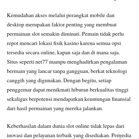
Kemudahan akses melalui perangkat mobile dan
desktop merupakan faktor penting yang membuat
permainan slot semakin diminati. Pemain tidak perlu
repot mencari lokasi fisik kasino karena semua opsi
tersedia secara online, kapan saja dan di mana saja.
Situs seperti net77 mampu menghadirkan pengalaman
bermain yang lancar tanpa gangguan, berkat teknologi
canggih yang digunakan. Dengan begitu, setiap
penggemar dapat menikmati hiburan berkualitas tinggi
sekaligus berpotensi mendapatkan keuntungan finansial
dari hasil permainan yang mereka jalankan.
Keberhasilan dalam dunia slot online tidak lepas dari
inovasi dan pelayanan terbaik yang disediakan. Penyedia