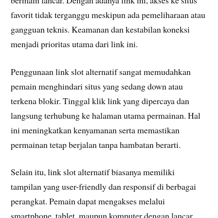
favorit tidak terganggu meskipun ada pemeliharaan atau
gangguan teknis. Keamanan dan kestabilan koneksi
menjadi prioritas utama dari link ini.
Penggunaan link slot alternatif sangat memudahkan
pemain menghindari situs yang sedang down atau
terkena blokir. Tinggal klik link yang dipercaya dan
langsung terhubung ke halaman utama permainan. Hal
ini meningkatkan kenyamanan serta memastikan
permainan tetap berjalan tanpa hambatan berarti.
Selain itu, link slot alternatif biasanya memiliki
tampilan yang user-friendly dan responsif di berbagai
perangkat. Pemain dapat mengakses melalui
smartphone, tablet, maupun komputer dengan lancar.