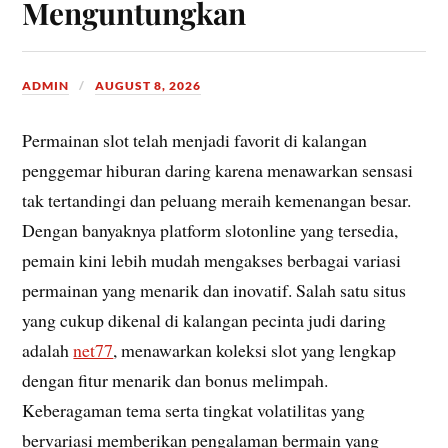
Menguntungkan
ADMIN
AUGUST 8, 2026
Permainan slot telah menjadi favorit di kalangan
penggemar hiburan daring karena menawarkan sensasi
tak tertandingi dan peluang meraih kemenangan besar.
Dengan banyaknya platform slotonline yang tersedia,
pemain kini lebih mudah mengakses berbagai variasi
permainan yang menarik dan inovatif. Salah satu situs
yang cukup dikenal di kalangan pecinta judi daring
adalah
net77
, menawarkan koleksi slot yang lengkap
dengan fitur menarik dan bonus melimpah.
Keberagaman tema serta tingkat volatilitas yang
bervariasi memberikan pengalaman bermain yang