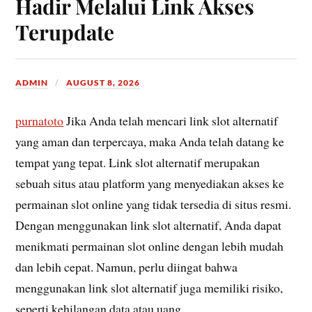
Hadir Melalui Link Akses
Terupdate
ADMIN
AUGUST 8, 2026
purnatoto
Jika Anda telah mencari link slot alternatif
yang aman dan terpercaya, maka Anda telah datang ke
tempat yang tepat. Link slot alternatif merupakan
sebuah situs atau platform yang menyediakan akses ke
permainan slot online yang tidak tersedia di situs resmi.
Dengan menggunakan link slot alternatif, Anda dapat
menikmati permainan slot online dengan lebih mudah
dan lebih cepat. Namun, perlu diingat bahwa
menggunakan link slot alternatif juga memiliki risiko,
seperti kehilangan data atau uang.