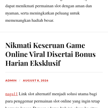
dapat menikmati permainan slot dengan aman dan
nyaman, serta meningkatkan peluang untuk
memenangkan hadiah besar.
Nikmati Keseruan Game
Online Viral Disertai Bonus
Harian Eksklusif
ADMIN
AUGUST 8, 2026
naga11
Link slot alternatif menjadi solusi utama bagi
para penggemar permainan slot online yang ingin tetap
bermain lancar. Dengan adanya link ini, akses ke situs