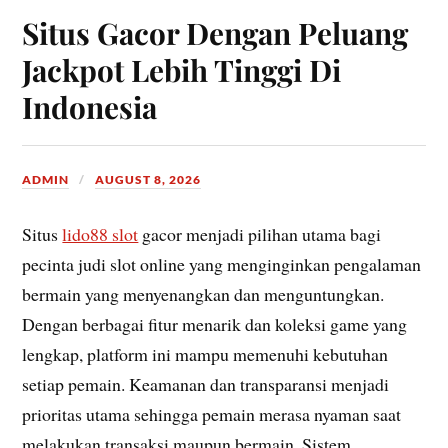
Situs Gacor Dengan Peluang
Jackpot Lebih Tinggi Di
Indonesia
ADMIN
AUGUST 8, 2026
Situs
lido88 slot
gacor menjadi pilihan utama bagi
pecinta judi slot online yang menginginkan pengalaman
bermain yang menyenangkan dan menguntungkan.
Dengan berbagai fitur menarik dan koleksi game yang
lengkap, platform ini mampu memenuhi kebutuhan
setiap pemain. Keamanan dan transparansi menjadi
prioritas utama sehingga pemain merasa nyaman saat
melakukan transaksi maupun bermain. Sistem