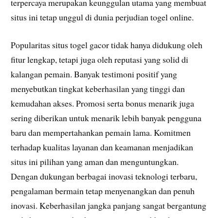
terpercaya merupakan keunggulan utama yang membuat
situs ini tetap unggul di dunia perjudian togel online.
Popularitas situs togel gacor tidak hanya didukung oleh
fitur lengkap, tetapi juga oleh reputasi yang solid di
kalangan pemain. Banyak testimoni positif yang
menyebutkan tingkat keberhasilan yang tinggi dan
kemudahan akses. Promosi serta bonus menarik juga
sering diberikan untuk menarik lebih banyak pengguna
baru dan mempertahankan pemain lama. Komitmen
terhadap kualitas layanan dan keamanan menjadikan
situs ini pilihan yang aman dan menguntungkan.
Dengan dukungan berbagai inovasi teknologi terbaru,
pengalaman bermain tetap menyenangkan dan penuh
inovasi. Keberhasilan jangka panjang sangat bergantung