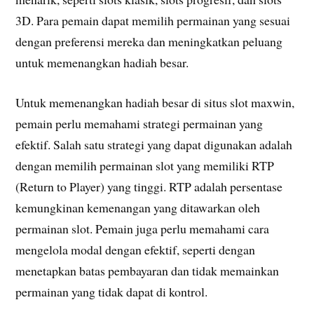
3D. Para pemain dapat memilih permainan yang sesuai
dengan preferensi mereka dan meningkatkan peluang
untuk memenangkan hadiah besar.
Untuk memenangkan hadiah besar di situs slot maxwin,
pemain perlu memahami strategi permainan yang
efektif. Salah satu strategi yang dapat digunakan adalah
dengan memilih permainan slot yang memiliki RTP
(Return to Player) yang tinggi. RTP adalah persentase
kemungkinan kemenangan yang ditawarkan oleh
permainan slot. Pemain juga perlu memahami cara
mengelola modal dengan efektif, seperti dengan
menetapkan batas pembayaran dan tidak memainkan
permainan yang tidak dapat di kontrol.