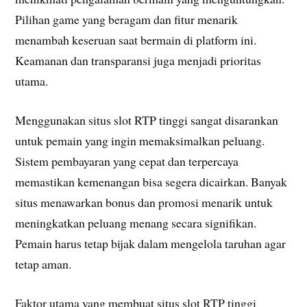
Pilihan game yang beragam dan fitur menarik
menambah keseruan saat bermain di platform ini.
Keamanan dan transparansi juga menjadi prioritas
utama.
Menggunakan situs slot RTP tinggi sangat disarankan
untuk pemain yang ingin memaksimalkan peluang.
Sistem pembayaran yang cepat dan terpercaya
memastikan kemenangan bisa segera dicairkan. Banyak
situs menawarkan bonus dan promosi menarik untuk
meningkatkan peluang menang secara signifikan.
Pemain harus tetap bijak dalam mengelola taruhan agar
tetap aman.
Faktor utama yang membuat situs slot RTP tinggi