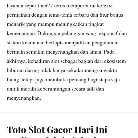
layanan seperti net77 terus memperbarui koleksi
permainan dengan tema-tema terbaru dan fitur bonus
menarik yang mampu meningkatkan tingkat
kemenangan. Dukungan pelanggan yang responsif dan
sistem keamanan berlapis menjadikan pengalaman
bermain semakin menyenangkan dan aman. Pada
akhirnya, kehadiran slot sebagai bagian dari ekosistem
hiburan daring tidak hanya sekadar mengisi waktu
luang, tetapi juga membuka peluang bagi siapa saja
untuk meraih keberuntungan secara adil dan
menyenangkan.
Toto Slot Gacor Hari Ini