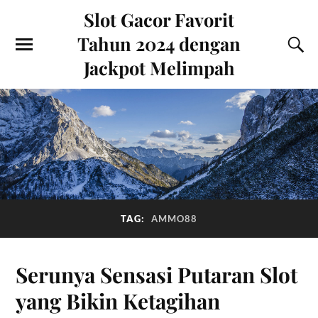
Slot Gacor Favorit
Tahun 2024 dengan
Jackpot Melimpah
TAG:
AMMO88
Serunya Sensasi Putaran Slot
yang Bikin Ketagihan