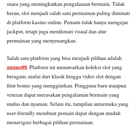
suara yang meningkatkan pengalaman bermain. Tidak
heran, slot menjadi salah satu permainan paling diminati
di platform kasino online. Pemain tidak hanya mengejar
jackpot, tetapi juga menikmati visual dan alur
permainan yang menyenangkan.
Salah satu platform yang bisa menjadi pilihan adalah
ammo88
. Platform ini menawarkan koleksi slot yang
beragam, mulai dari klasik hingga video slot dengan
fitur bonus yang menggiurkan. Pengguna baru maupun
veteran dapat merasakan pengalaman bermain yang
mulus dan nyaman. Selain itu, tampilan antarmuka yang
user-friendly membuat pemain dapat dengan mudah
menavigasi berbagai pilihan permainan.