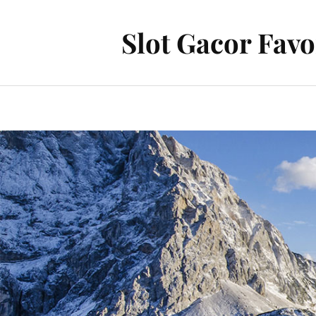
Slot Gacor Fav