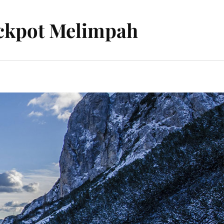
ackpot Melimpah