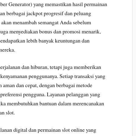
er Generator) yang memastikan hasil permainan
gan berbagai jackpot progresif dan peluang
ni akan menambah semangat Anda sebelum
i juga menyediakan bonus dan promosi menarik,
ndapatkan lebih banyak keuntungan dan
mereka.
erjalanan dan hiburan, tetapi juga memberikan
 kenyamanan penggunanya. Setiap transaksi yang
in aman dan cepat, dengan berbagai metode
i preferensi pengguna. Layanan pelanggan yang
 jika membutuhkan bantuan dalam merencanakan
n slot.
anan digital dan permainan slot online yang