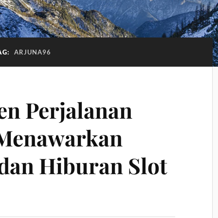
AG:
ARJUNA96
en Perjalanan
g Menawarkan
dan Hiburan Slot