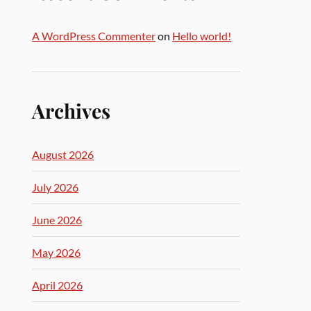
A WordPress Commenter
on
Hello world!
Archives
August 2026
July 2026
June 2026
May 2026
April 2026