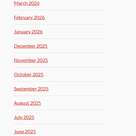
March 2026
February 2026
January 2026
December 2025
November 2025
October 2025
September 2025
August 2025
July 2025
June 2025