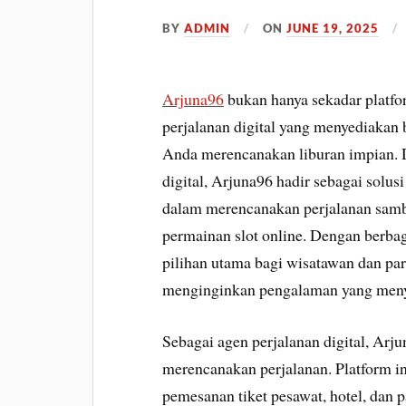
BY
ADMIN
ON
JUNE 19, 2025
Arjuna96
bukan hanya sekadar platfo
perjalanan digital yang menyediakan
Anda merencanakan liburan impian. 
digital, Arjuna96 hadir sebagai sol
dalam merencanakan perjalanan samb
permainan slot online. Dengan berba
pilihan utama bagi wisatawan dan pa
menginginkan pengalaman yang meny
Sebagai agen perjalanan digital, Arj
merencanakan perjalanan. Platform i
pemesanan tiket pesawat, hotel, dan 