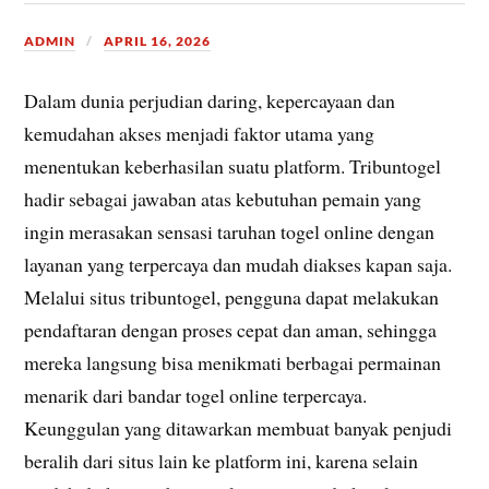
ADMIN
APRIL 16, 2026
Dalam dunia perjudian daring, kepercayaan dan
kemudahan akses menjadi faktor utama yang
menentukan keberhasilan suatu platform. Tribuntogel
hadir sebagai jawaban atas kebutuhan pemain yang
ingin merasakan sensasi taruhan togel online dengan
layanan yang terpercaya dan mudah diakses kapan saja.
Melalui situs tribuntogel, pengguna dapat melakukan
pendaftaran dengan proses cepat dan aman, sehingga
mereka langsung bisa menikmati berbagai permainan
menarik dari bandar togel online terpercaya.
Keunggulan yang ditawarkan membuat banyak penjudi
beralih dari situs lain ke platform ini, karena selain