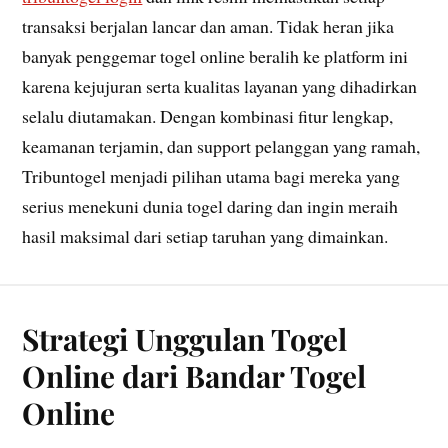
transaksi berjalan lancar dan aman. Tidak heran jika
banyak penggemar togel online beralih ke platform ini
karena kejujuran serta kualitas layanan yang dihadirkan
selalu diutamakan. Dengan kombinasi fitur lengkap,
keamanan terjamin, dan support pelanggan yang ramah,
Tribuntogel menjadi pilihan utama bagi mereka yang
serius menekuni dunia togel daring dan ingin meraih
hasil maksimal dari setiap taruhan yang dimainkan.
Strategi Unggulan Togel
Online dari Bandar Togel
Online