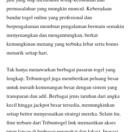
permasalahan yang mungkin muncul. Keberadaan
bandar togel online yang profesional dan
berpengalaman membuat pengalaman bermain semakin
menyenangkan dan menguntungkan, berkat
kemungkinan menang yang terbuka lebar serta bonus
menarik setiap hari.
Tak hanya menawarkan berbagai pasaran togel yang
lengkap, Tribuntogel juga memberikan peluang besar
untuk meraih kemenangan besar dengan sistem yang
transparan dan adil. Berbagai jenis taruhan dari angka
kecil hingga jackpot besar tersedia, memungkinkan
setiap bettor menyesuaikan strategi mereka. Selain itu,
fitur terbaru dari Tribuntogel link memastikan akses
tetap lancar di berbagai perangkat dan lokasi. Inovasi