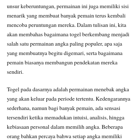
unsur keberuntungan, permainan ini juga memiliki sisi
menarik yang membuat banyak pemain terus kembali
mencoba peruntungan mereka. Dalam tulisan ini, kita
akan membahas bagaimana togel berkembang menjadi
salah satu permainan angka paling populer, apa saja
yang membuatnya begitu digemari, serta bagaimana
pemain biasanya membangun pendekatan mereka
sendiri.
Togel pada dasarnya adalah permainan menebak angka
yang akan keluar pada periode tertentu. Kedengarannya
sederhana, namun bagi banyak pemain, ada sensasi
tersendiri ketika memadukan intuisi, analisis, hingga
kebiasaan personal dalam memilih angka. Beberapa
orang bahkan percaya bahwa setiap angka memiliki