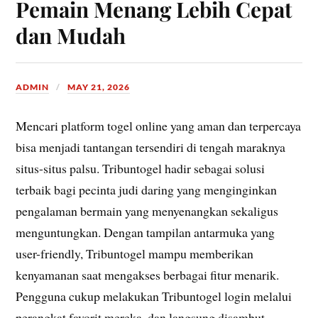
Pemain Menang Lebih Cepat
dan Mudah
ADMIN
MAY 21, 2026
Mencari platform togel online yang aman dan terpercaya
bisa menjadi tantangan tersendiri di tengah maraknya
situs-situs palsu. Tribuntogel hadir sebagai solusi
terbaik bagi pecinta judi daring yang menginginkan
pengalaman bermain yang menyenangkan sekaligus
menguntungkan. Dengan tampilan antarmuka yang
user-friendly, Tribuntogel mampu memberikan
kenyamanan saat mengakses berbagai fitur menarik.
Pengguna cukup melakukan Tribuntogel login melalui
perangkat favorit mereka, dan langsung disambut