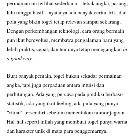
permainan ini terlihat sederhana—tebak angka, pasang,
lalu tunggu hasil—nyatanya ada banyak cerita, trik, dan
pola yang bikin togel tetap relevan sampai sekarang.
Dengan perkembangan teknologi, cara orang bermain
pun ikut berevolusi, membawa pengalaman baru yang
lebih praktis, cepat, dan tentunya tetap menegangkan
in
a good way
.
Buat banyak pemain, togel bukan sekadar permainan
angka, tapi juga perpaduan antara intuisi dan
perhitungan. Ada yang percaya pada prediksi berbasis
statistik, ada yang ikut feeling, ada pula yang punya
“ritual” tersendiri sebelum menentukan nomor jagoan.
Hal-hal seperti inilah yang membuat togel punya warna
dan karakter unik di mata para penggemarnya.