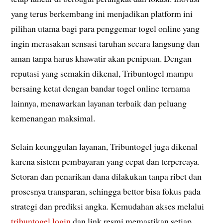
yang terus berkembang ini menjadikan platform ini
pilihan utama bagi para penggemar togel online yang
ingin merasakan sensasi taruhan secara langsung dan
aman tanpa harus khawatir akan penipuan. Dengan
reputasi yang semakin dikenal, Tribuntogel mampu
bersaing ketat dengan bandar togel online ternama
lainnya, menawarkan layanan terbaik dan peluang
kemenangan maksimal.
Selain keunggulan layanan, Tribuntogel juga dikenal
karena sistem pembayaran yang cepat dan terpercaya.
Setoran dan penarikan dana dilakukan tanpa ribet dan
prosesnya transparan, sehingga bettor bisa fokus pada
strategi dan prediksi angka. Kemudahan akses melalui
tribuntogel login
dan link resmi memastikan setiap