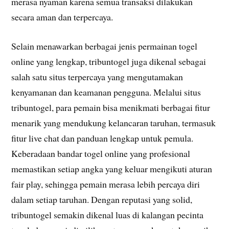
merasa nyaman karena semua transaksi dilakukan
secara aman dan terpercaya.
Selain menawarkan berbagai jenis permainan togel
online yang lengkap, tribuntogel juga dikenal sebagai
salah satu situs terpercaya yang mengutamakan
kenyamanan dan keamanan pengguna. Melalui situs
tribuntogel, para pemain bisa menikmati berbagai fitur
menarik yang mendukung kelancaran taruhan, termasuk
fitur live chat dan panduan lengkap untuk pemula.
Keberadaan bandar togel online yang profesional
memastikan setiap angka yang keluar mengikuti aturan
fair play, sehingga pemain merasa lebih percaya diri
dalam setiap taruhan. Dengan reputasi yang solid,
tribuntogel semakin dikenal luas di kalangan pecinta