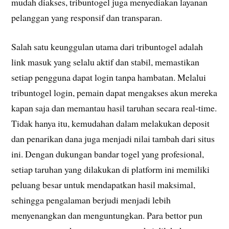
mudah diakses, tribuntogel juga menyediakan layanan
pelanggan yang responsif dan transparan.
Salah satu keunggulan utama dari tribuntogel adalah
link masuk yang selalu aktif dan stabil, memastikan
setiap pengguna dapat login tanpa hambatan. Melalui
tribuntogel login, pemain dapat mengakses akun mereka
kapan saja dan memantau hasil taruhan secara real-time.
Tidak hanya itu, kemudahan dalam melakukan deposit
dan penarikan dana juga menjadi nilai tambah dari situs
ini. Dengan dukungan bandar togel yang profesional,
setiap taruhan yang dilakukan di platform ini memiliki
peluang besar untuk mendapatkan hasil maksimal,
sehingga pengalaman berjudi menjadi lebih
menyenangkan dan menguntungkan. Para bettor pun