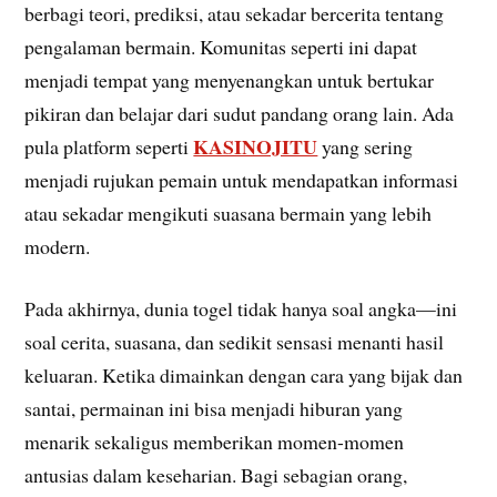
berbagi teori, prediksi, atau sekadar bercerita tentang
pengalaman bermain. Komunitas seperti ini dapat
menjadi tempat yang menyenangkan untuk bertukar
pikiran dan belajar dari sudut pandang orang lain. Ada
KASINOJITU
pula platform seperti
yang sering
menjadi rujukan pemain untuk mendapatkan informasi
atau sekadar mengikuti suasana bermain yang lebih
modern.
Pada akhirnya, dunia togel tidak hanya soal angka—ini
soal cerita, suasana, dan sedikit sensasi menanti hasil
keluaran. Ketika dimainkan dengan cara yang bijak dan
santai, permainan ini bisa menjadi hiburan yang
menarik sekaligus memberikan momen-momen
antusias dalam keseharian. Bagi sebagian orang,