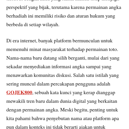
perspektif yang bijak, terutama karena permainan angka
berhadiah ini memiliki risiko dan aturan hukum yang
berbeda di setiap wilayah.
Di era internet, banyak platform bermunculan untuk
memenuhi minat masyarakat terhadap permainan toto.
Nama-nama baru datang silih berganti, mulai dari yang
sekadar menyediakan informasi angka sampai yang
menawarkan komunitas diskusi. Salah satu istilah yang
sering muncul dalam percakapan pengguna adalah
GOJEK800
, sebuah kata kunci yang kerap dianggap
mewakili tren baru dalam dunia digital yang berkaitan
dengan permainan angka. Meski begitu, penting untuk
kita pahami bahwa penyebutan nama atau platform apa
pun dalam konteks ini tidak berarti ajakan untuk