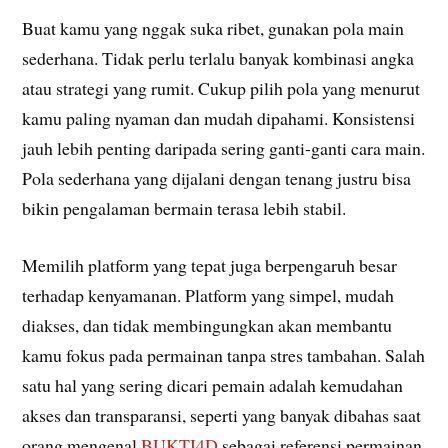
Buat kamu yang nggak suka ribet, gunakan pola main
sederhana. Tidak perlu terlalu banyak kombinasi angka
atau strategi yang rumit. Cukup pilih pola yang menurut
kamu paling nyaman dan mudah dipahami. Konsistensi
jauh lebih penting daripada sering ganti-ganti cara main.
Pola sederhana yang dijalani dengan tenang justru bisa
bikin pengalaman bermain terasa lebih stabil.
Memilih platform yang tepat juga berpengaruh besar
terhadap kenyamanan. Platform yang simpel, mudah
diakses, dan tidak membingungkan akan membantu
kamu fokus pada permainan tanpa stres tambahan. Salah
satu hal yang sering dicari pemain adalah kemudahan
akses dan transparansi, seperti yang banyak dibahas saat
orang mengenal
BUKTI4D
sebagai referensi permainan