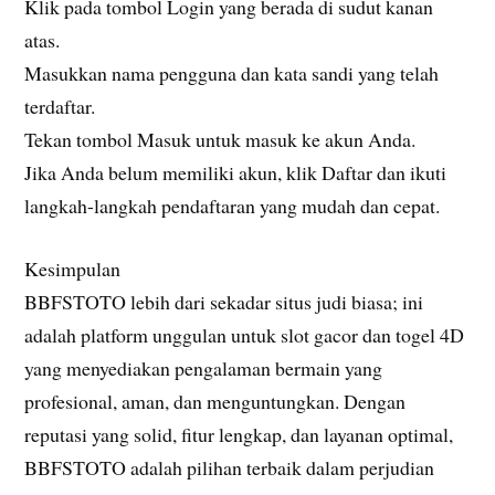
Klik pada tombol Login yang berada di sudut kanan
atas.
Masukkan nama pengguna dan kata sandi yang telah
terdaftar.
Tekan tombol Masuk untuk masuk ke akun Anda.
Jika Anda belum memiliki akun, klik Daftar dan ikuti
langkah-langkah pendaftaran yang mudah dan cepat.
Kesimpulan
BBFSTOTO lebih dari sekadar situs judi biasa; ini
adalah platform unggulan untuk slot gacor dan togel 4D
yang menyediakan pengalaman bermain yang
profesional, aman, dan menguntungkan. Dengan
reputasi yang solid, fitur lengkap, dan layanan optimal,
BBFSTOTO adalah pilihan terbaik dalam perjudian