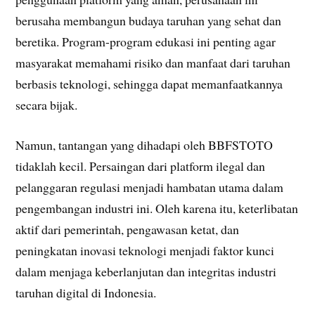
berusaha membangun budaya taruhan yang sehat dan
beretika. Program-program edukasi ini penting agar
masyarakat memahami risiko dan manfaat dari taruhan
berbasis teknologi, sehingga dapat memanfaatkannya
secara bijak.
Namun, tantangan yang dihadapi oleh BBFSTOTO
tidaklah kecil. Persaingan dari platform ilegal dan
pelanggaran regulasi menjadi hambatan utama dalam
pengembangan industri ini. Oleh karena itu, keterlibatan
aktif dari pemerintah, pengawasan ketat, dan
peningkatan inovasi teknologi menjadi faktor kunci
dalam menjaga keberlanjutan dan integritas industri
taruhan digital di Indonesia.