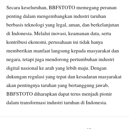
Secara keseluruhan, BBFSTOTO memegang peranan
penting dalam mengembangkan industri taruhan
berbasis teknologi yang legal, aman, dan berkelanjutan
di Indonesia. Melalui inovasi, keamanan data, serta
kontribusi ekonomi, perusahaan ini tidak hanya
memberikan manfaat langsung kepada masyarakat dan
negara, tetapi juga mendorong pertumbuhan industri
digital nasional ke arah yang lebih maju. Dengan
dukungan regulasi yang tepat dan kesadaran masyarakat
akan pentingnya taruhan yang bertanggung jawab,
BBFSTOTO diharapkan dapat terus menjadi pionir
dalam transformasi industri taruhan di Indonesia.