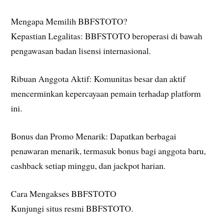
Mengapa Memilih BBFSTOTO?
Kepastian Legalitas: BBFSTOTO beroperasi di bawah
pengawasan badan lisensi internasional.
Ribuan Anggota Aktif: Komunitas besar dan aktif
mencerminkan kepercayaan pemain terhadap platform
ini.
Bonus dan Promo Menarik: Dapatkan berbagai
penawaran menarik, termasuk bonus bagi anggota baru,
cashback setiap minggu, dan jackpot harian.
Cara Mengakses BBFSTOTO
Kunjungi situs resmi BBFSTOTO.