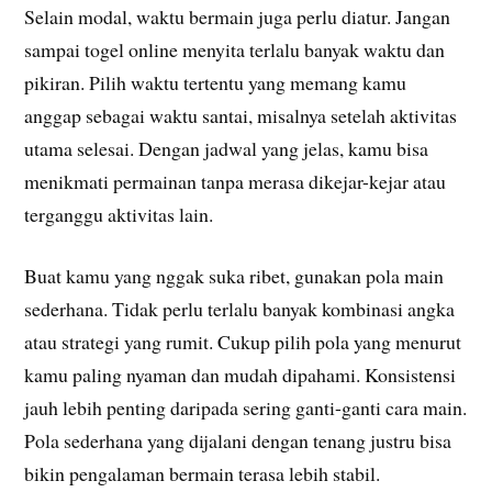
Selain modal, waktu bermain juga perlu diatur. Jangan
sampai togel online menyita terlalu banyak waktu dan
pikiran. Pilih waktu tertentu yang memang kamu
anggap sebagai waktu santai, misalnya setelah aktivitas
utama selesai. Dengan jadwal yang jelas, kamu bisa
menikmati permainan tanpa merasa dikejar-kejar atau
terganggu aktivitas lain.
Buat kamu yang nggak suka ribet, gunakan pola main
sederhana. Tidak perlu terlalu banyak kombinasi angka
atau strategi yang rumit. Cukup pilih pola yang menurut
kamu paling nyaman dan mudah dipahami. Konsistensi
jauh lebih penting daripada sering ganti-ganti cara main.
Pola sederhana yang dijalani dengan tenang justru bisa
bikin pengalaman bermain terasa lebih stabil.