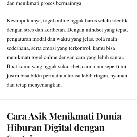
dan menikmati proses bermainnya.
Kesimpulannya, togel online nggak harus selalu identik
dengan stres dan keribetan. Dengan mindset yang tepat,
pengaturan modal dan waktu yang jelas, pola main
sederhana, serta emosi yang terkontrol, kamu bisa
menikmati togel online dengan cara yang lebih santai.
Buat kamu yang nggak suka ribet, cara main seperti ini
justru bisa bikin permainan terasa lebih ringan, nyaman,
dan tetap menyenangkan.
Cara Asik Menikmati Dunia
Hiburan Digital dengan