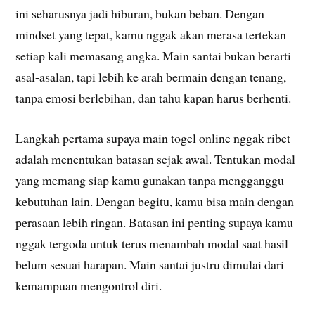
ini seharusnya jadi hiburan, bukan beban. Dengan
mindset yang tepat, kamu nggak akan merasa tertekan
setiap kali memasang angka. Main santai bukan berarti
asal-asalan, tapi lebih ke arah bermain dengan tenang,
tanpa emosi berlebihan, dan tahu kapan harus berhenti.
Langkah pertama supaya main togel online nggak ribet
adalah menentukan batasan sejak awal. Tentukan modal
yang memang siap kamu gunakan tanpa mengganggu
kebutuhan lain. Dengan begitu, kamu bisa main dengan
perasaan lebih ringan. Batasan ini penting supaya kamu
nggak tergoda untuk terus menambah modal saat hasil
belum sesuai harapan. Main santai justru dimulai dari
kemampuan mengontrol diri.