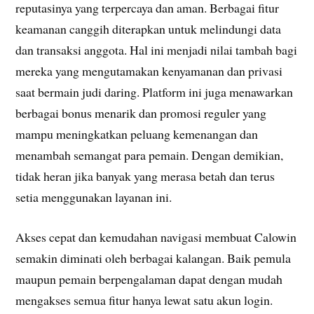
reputasinya yang terpercaya dan aman. Berbagai fitur
keamanan canggih diterapkan untuk melindungi data
dan transaksi anggota. Hal ini menjadi nilai tambah bagi
mereka yang mengutamakan kenyamanan dan privasi
saat bermain judi daring. Platform ini juga menawarkan
berbagai bonus menarik dan promosi reguler yang
mampu meningkatkan peluang kemenangan dan
menambah semangat para pemain. Dengan demikian,
tidak heran jika banyak yang merasa betah dan terus
setia menggunakan layanan ini.
Akses cepat dan kemudahan navigasi membuat Calowin
semakin diminati oleh berbagai kalangan. Baik pemula
maupun pemain berpengalaman dapat dengan mudah
mengakses semua fitur hanya lewat satu akun login.