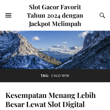
Slot Gacor Favorit
Tahun 2024 dengan
Jackpot Melimpah
TAG:
CALO WIN
Kesempatan Menang Lebih
Besar Lewat Slot Digital