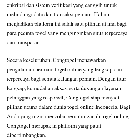
enkripsi dan sistem verifikasi yang canggih untuk
melindungi data dan transaksi pemain. Hal ini
menjadikan platform ini salah satu pilihan utama bagi
para pecinta togel yang menginginkan situs terpercaya
dan transparan.
Secara keseluruhan, Congtogel menawarkan
pengalaman bermain togel online yang lengkap dan
terpercaya bagi semua kalangan pemain. Dengan fitur
lengkap, kemudahan akses, serta dukungan layanan
pelanggan yang responsif, Congtogel siap menjadi
pilihan utama dalam dunia togel online Indonesia. Bagi
Anda yang ingin mencoba peruntungan di togel online,
Congtogel merupakan platform yang patut
dipertimbangkan.