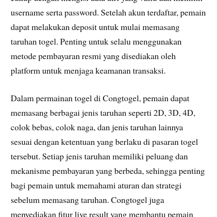
username serta password. Setelah akun terdaftar, pemain
dapat melakukan deposit untuk mulai memasang
taruhan togel. Penting untuk selalu menggunakan
metode pembayaran resmi yang disediakan oleh
platform untuk menjaga keamanan transaksi.
Dalam permainan togel di Congtogel, pemain dapat
memasang berbagai jenis taruhan seperti 2D, 3D, 4D,
colok bebas, colok naga, dan jenis taruhan lainnya
sesuai dengan ketentuan yang berlaku di pasaran togel
tersebut. Setiap jenis taruhan memiliki peluang dan
mekanisme pembayaran yang berbeda, sehingga penting
bagi pemain untuk memahami aturan dan strategi
sebelum memasang taruhan. Congtogel juga
menyediakan fitur live result yang membantu pemain