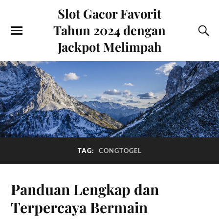
Slot Gacor Favorit
Tahun 2024 dengan
Jackpot Melimpah
TAG:
CONGTOGEL
Panduan Lengkap dan
Terpercaya Bermain