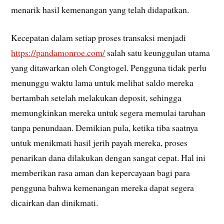
menarik hasil kemenangan yang telah didapatkan.
Kecepatan dalam setiap proses transaksi menjadi
https://pandamonroe.com/
salah satu keunggulan utama
yang ditawarkan oleh Congtogel. Pengguna tidak perlu
menunggu waktu lama untuk melihat saldo mereka
bertambah setelah melakukan deposit, sehingga
memungkinkan mereka untuk segera memulai taruhan
tanpa penundaan. Demikian pula, ketika tiba saatnya
untuk menikmati hasil jerih payah mereka, proses
penarikan dana dilakukan dengan sangat cepat. Hal ini
memberikan rasa aman dan kepercayaan bagi para
pengguna bahwa kemenangan mereka dapat segera
dicairkan dan dinikmati.