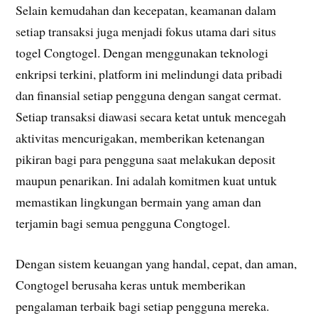
Selain kemudahan dan kecepatan, keamanan dalam
setiap transaksi juga menjadi fokus utama dari situs
togel Congtogel. Dengan menggunakan teknologi
enkripsi terkini, platform ini melindungi data pribadi
dan finansial setiap pengguna dengan sangat cermat.
Setiap transaksi diawasi secara ketat untuk mencegah
aktivitas mencurigakan, memberikan ketenangan
pikiran bagi para pengguna saat melakukan deposit
maupun penarikan. Ini adalah komitmen kuat untuk
memastikan lingkungan bermain yang aman dan
terjamin bagi semua pengguna Congtogel.
Dengan sistem keuangan yang handal, cepat, dan aman,
Congtogel berusaha keras untuk memberikan
pengalaman terbaik bagi setiap pengguna mereka.