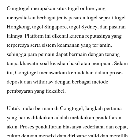
Congtogel merupakan situs togel online yang
menyediakan berbagai jenis pasaran togel seperti togel
Hongkong, togel Singapore, togel Sydney, dan pasaran
lainnya. Platform ini dikenal karena reputasinya yang
terpercaya serta sistem keamanan yang terjamin,
sehingga para pemain dapat bermain dengan tenang
tanpa khawatir soal keaslian hasil atau penipuan. Selain
itu, Congtogel menawarkan kemudahan dalam proses
deposit dan withdraw dengan berbagai metode
pembayaran yang fleksibel.
Untuk mulai bermain di Congtogel, langkah pertama
yang harus dilakukan adalah melakukan pendaftaran
akun. Proses pendaftaran biasanya sederhana dan cepat,
cukup dengan mengisi data diri yang valid dan memilih