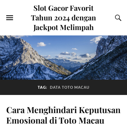
Slot Gacor Favorit
Tahun 2024 dengan
Jackpot Melimpah
TAG:
DATA TOTO MACAU
Cara Menghindari Keputusan
Emosional di Toto Macau