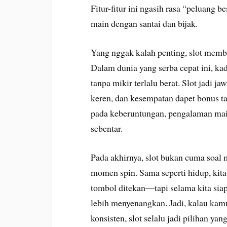
Fitur-fitur ini ngasih rasa “peluang b
main dengan santai dan bijak.
Yang nggak kalah penting, slot memb
Dalam dunia yang serba cepat ini, ka
tanpa mikir terlalu berat. Slot jadi j
keren, dan kesempatan dapet bonus t
pada keberuntungan, pengalaman main
sebentar.
Pada akhirnya, slot bukan cuma soal 
momen spin. Sama seperti hidup, kita
tombol ditekan—tapi selama kita sia
lebih menyenangkan. Jadi, kalau kamu
konsisten, slot selalu jadi pilihan ya