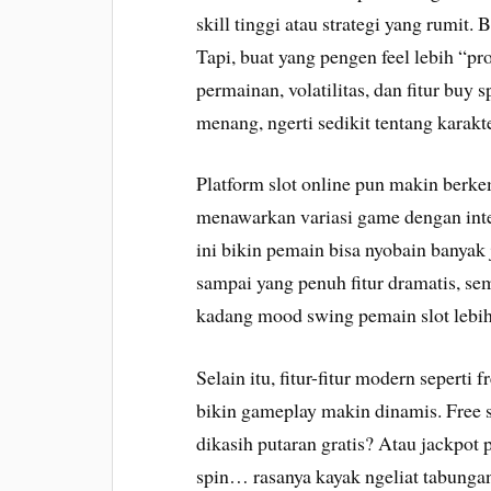
skill tinggi atau strategi yang rumit
Tapi, buat yang pengen feel lebih “p
permainan, volatilitas, dan fitur buy
menang, ngerti sedikit tentang karak
Platform slot online pun makin berk
menawarkan variasi game dengan int
ini bikin pemain bisa nyobain banyak j
sampai yang penuh fitur dramatis, sem
kadang mood swing pemain slot lebih c
Selain itu, fitur-fitur modern seperti
bikin gameplay makin dinamis. Free
dikasih putaran gratis? Atau jackpot 
spin… rasanya kayak ngeliat tabungan 