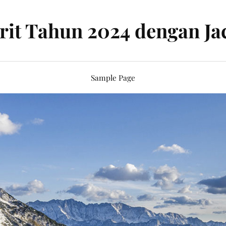
orit Tahun 2024 dengan J
Sample Page