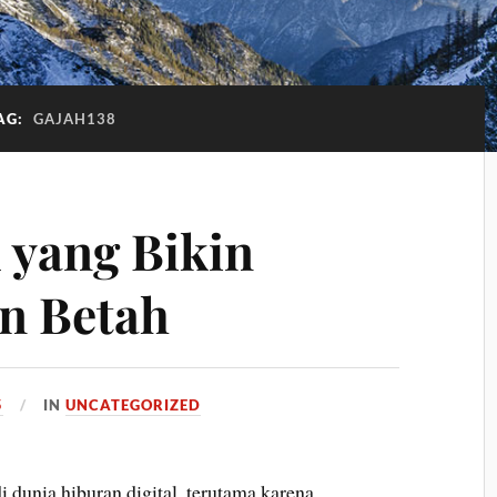
AG:
GAJAH138
 yang Bikin
n Betah
5
IN
UNCATEGORIZED
i dunia hiburan digital, terutama karena