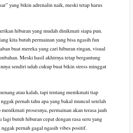
esar” yang bikin adrenalin naik, meski tetap harus
erikan hiburan yang mudah dinikmati siapa pun.
dang kita butuh permainan yang bisa ngasih fun
awaban buat mereka yang cari hiburan ringan, visual
ambahan. Meski hasil akhirnya tetap bergantung
nya sendiri udah cukup buat bikin stress minggat
menang atau kalah, tapi tentang menikmati tiap
 nggak pernah tahu apa yang bakal muncul setelah
p menikmati prosesnya, permainan akan terasa jauh
 lagi butuh hiburan cepat dengan rasa seru yang
ng nggak pernah gagal ngasih vibes positif.