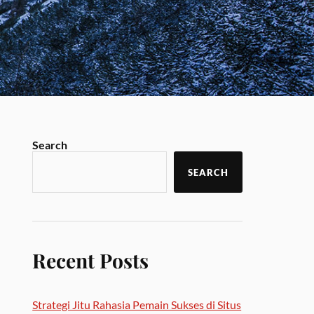
Search
SEARCH
Recent Posts
Strategi Jitu Rahasia Pemain Sukses di Situs