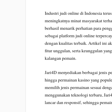
Industri judi online di Indonesia te
meningkatnya minat masyarakat terhad
berhasil menarik perhatian para peng
sebagai platform judi online terper
dengan kualitas terbaik. Artikel ini
fitur unggulan, serta keunggulan yang
kalangan pemain.
Jari4D menyediakan berbagai jenis per
hingga permainan kasino yang popu
memilih jenis permainan sesuai deng
menggunakan teknologi terbaru, Jar
lancar dan responsif, sehingga pemai