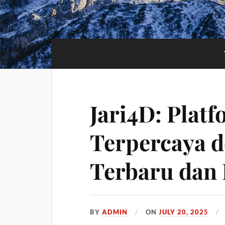
Jari4D: Platf
Terpercaya d
Terbaru dan
BY
ADMIN
ON
JULY 20, 2025