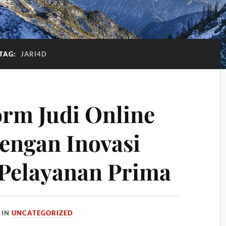
TAG:
JARI4D
orm Judi Online
engan Inovasi
 Pelayanan Prima
IN
UNCATEGORIZED