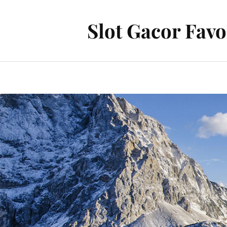
Slot Gacor Fav