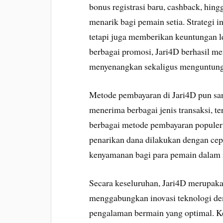
bonus registrasi baru, cashback, hin
menarik bagi pemain setia. Strategi 
tetapi juga memberikan keuntungan l
berbagai promosi, Jari4D berhasil m
menyenangkan sekaligus menguntun
Metode pembayaran di Jari4D pun sang
menerima berbagai jenis transaksi, te
berbagai metode pembayaran populer l
penarikan dana dilakukan dengan cep
kenyamanan bagi para pemain dalam
Secara keseluruhan, Jari4D merupakan
menggabungkan inovasi teknologi de
pengalaman bermain yang optimal. 