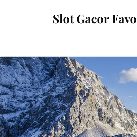
Slot Gacor Fav