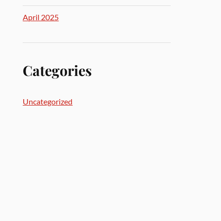
April 2025
Categories
Uncategorized