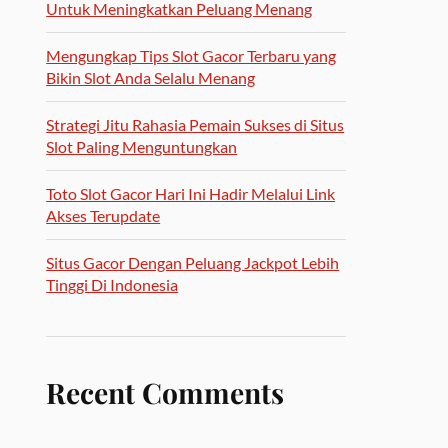
Untuk Meningkatkan Peluang Menang
Mengungkap Tips Slot Gacor Terbaru yang
Bikin Slot Anda Selalu Menang
Strategi Jitu Rahasia Pemain Sukses di Situs
Slot Paling Menguntungkan
Toto Slot Gacor Hari Ini Hadir Melalui Link
Akses Terupdate
Situs Gacor Dengan Peluang Jackpot Lebih
Tinggi Di Indonesia
Recent Comments