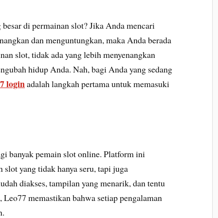
 besar di permainan slot? Jika Anda mencari
enangkan dan menguntungkan, maka Anda berada
inan slot, tidak ada yang lebih menyenangkan
mengubah hidup Anda. Nah, bagi Anda yang sedang
7 login
adalah langkah pertama untuk memasuki
gi banyak pemain slot online. Platform ini
slot yang tidak hanya seru, tapi juga
dah diakses, tampilan yang menarik, dan tentu
g, Leo77 memastikan bahwa setiap pengalaman
n.