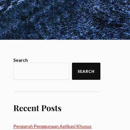
Search
SEARCH
Recent Posts
Pengaruh Penggunaan Aplikasi Khusus