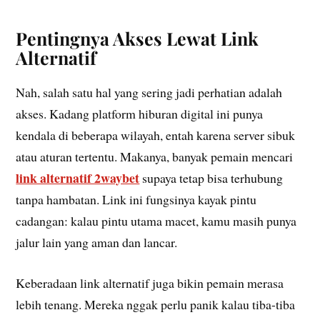
Pentingnya Akses Lewat Link
Alternatif
Nah, salah satu hal yang sering jadi perhatian adalah
akses. Kadang platform hiburan digital ini punya
kendala di beberapa wilayah, entah karena server sibuk
atau aturan tertentu. Makanya, banyak pemain mencari
link alternatif 2waybet
supaya tetap bisa terhubung
tanpa hambatan. Link ini fungsinya kayak pintu
cadangan: kalau pintu utama macet, kamu masih punya
jalur lain yang aman dan lancar.
Keberadaan link alternatif juga bikin pemain merasa
lebih tenang. Mereka nggak perlu panik kalau tiba-tiba