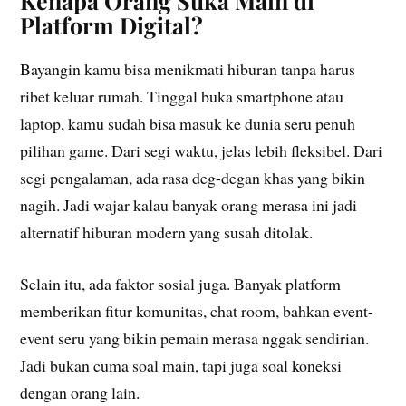
Kenapa Orang Suka Main di
Platform Digital?
Bayangin kamu bisa menikmati hiburan tanpa harus
ribet keluar rumah. Tinggal buka smartphone atau
laptop, kamu sudah bisa masuk ke dunia seru penuh
pilihan game. Dari segi waktu, jelas lebih fleksibel. Dari
segi pengalaman, ada rasa deg-degan khas yang bikin
nagih. Jadi wajar kalau banyak orang merasa ini jadi
alternatif hiburan modern yang susah ditolak.
Selain itu, ada faktor sosial juga. Banyak platform
memberikan fitur komunitas, chat room, bahkan event-
event seru yang bikin pemain merasa nggak sendirian.
Jadi bukan cuma soal main, tapi juga soal koneksi
dengan orang lain.