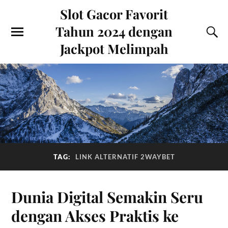
Slot Gacor Favorit
Tahun 2024 dengan
Jackpot Melimpah
TAG:
LINK ALTERNATIF 2WAYBET
Dunia Digital Semakin Seru
dengan Akses Praktis ke