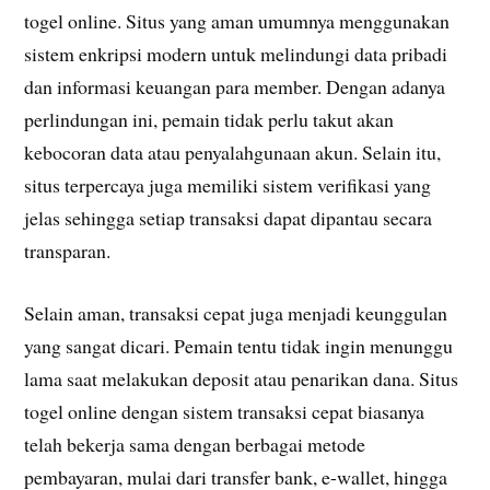
togel online. Situs yang aman umumnya menggunakan
sistem enkripsi modern untuk melindungi data pribadi
dan informasi keuangan para member. Dengan adanya
perlindungan ini, pemain tidak perlu takut akan
kebocoran data atau penyalahgunaan akun. Selain itu,
situs terpercaya juga memiliki sistem verifikasi yang
jelas sehingga setiap transaksi dapat dipantau secara
transparan.
Selain aman, transaksi cepat juga menjadi keunggulan
yang sangat dicari. Pemain tentu tidak ingin menunggu
lama saat melakukan deposit atau penarikan dana. Situs
togel online dengan sistem transaksi cepat biasanya
telah bekerja sama dengan berbagai metode
pembayaran, mulai dari transfer bank, e-wallet, hingga