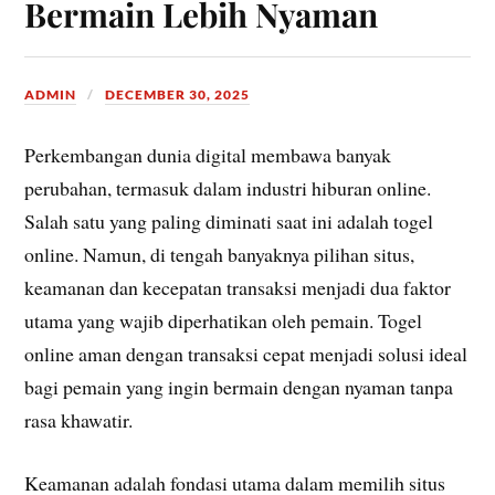
Bermain Lebih Nyaman
ADMIN
DECEMBER 30, 2025
Perkembangan dunia digital membawa banyak
perubahan, termasuk dalam industri hiburan online.
Salah satu yang paling diminati saat ini adalah togel
online. Namun, di tengah banyaknya pilihan situs,
keamanan dan kecepatan transaksi menjadi dua faktor
utama yang wajib diperhatikan oleh pemain. Togel
online aman dengan transaksi cepat menjadi solusi ideal
bagi pemain yang ingin bermain dengan nyaman tanpa
rasa khawatir.
Keamanan adalah fondasi utama dalam memilih situs