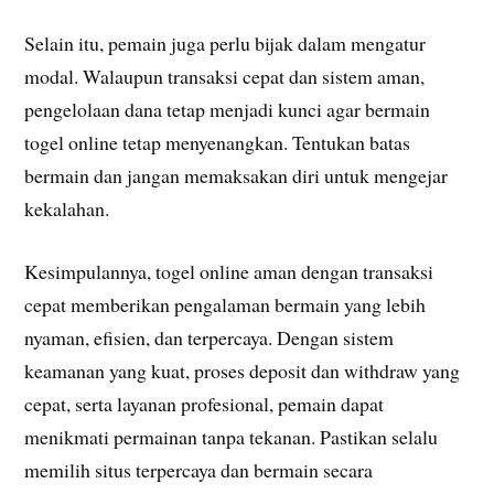
Selain itu, pemain juga perlu bijak dalam mengatur
modal. Walaupun transaksi cepat dan sistem aman,
pengelolaan dana tetap menjadi kunci agar bermain
togel online tetap menyenangkan. Tentukan batas
bermain dan jangan memaksakan diri untuk mengejar
kekalahan.
Kesimpulannya, togel online aman dengan transaksi
cepat memberikan pengalaman bermain yang lebih
nyaman, efisien, dan terpercaya. Dengan sistem
keamanan yang kuat, proses deposit dan withdraw yang
cepat, serta layanan profesional, pemain dapat
menikmati permainan tanpa tekanan. Pastikan selalu
memilih situs terpercaya dan bermain secara