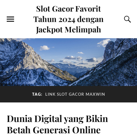
Slot Gacor Favorit
Tahun 2024 dengan
Jackpot Melimpah
TAG:
LINK SLOT GACOR MAXWIN
Dunia Digital yang Bikin
Betah Generasi Online