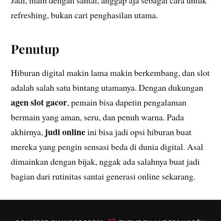
refreshing, bukan cari penghasilan utama.
Penutup
Hiburan digital makin lama makin berkembang, dan slot
adalah salah satu bintang utamanya. Dengan dukungan
agen slot gacor
, pemain bisa dapetin pengalaman
bermain yang aman, seru, dan penuh warna. Pada
judi online
akhirnya,
ini bisa jadi opsi hiburan buat
mereka yang pengin sensasi beda di dunia digital. Asal
dimainkan dengan bijak, nggak ada salahnya buat jadi
bagian dari rutinitas santai generasi online sekarang.