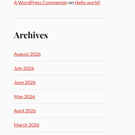
A WordPress Commenter
on
Hello world!
Archives
August 2026
July 2026
June 2026
May 2026
April 2026
March 2026