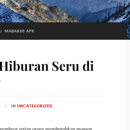
G:
MABAR88 APK
iburan Seru di
g
5
IN
UNCATEGORIZED
ni membuat setiap orang membutuhkan momen