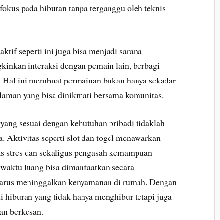
fokus pada hiburan tanpa terganggu oleh teknis
ktif seperti ini juga bisa menjadi sarana
gkinkan interaksi dengan pemain lain, berbagi
u. Hal ini membuat permainan bukan hanya sekadar
galaman yang bisa dinikmati bersama komunitas.
ang sesuai dengan kebutuhan pribadi tidaklah
ya. Aktivitas seperti slot dan togel menawarkan
pas stres dan sekaligus pengasah kemampuan
, waktu luang bisa dimanfaatkan secara
harus meninggalkan kenyamanan di rumah. Dengan
i hiburan yang tidak hanya menghibur tetapi juga
an berkesan.