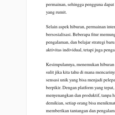
permainan, sehingga pengguna dapat 
yang rumit.
Selain aspek hiburan, permainan intera
bersosialisasi. Beberapa fitur memun
pengalaman, dan belajar strategi bar
aktivitas individual, tetapi juga pen
Kesimpulannya, menemukan hiburan y
sulit jika kita tahu di mana mencarin
sensasi unik yang bisa menjadi pele
berpikir. Dengan platform yang tepat
menyenangkan dan produktif, tanpa 
demikian, setiap orang bisa menikmat
memberikan tantangan dan pengalam