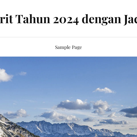
orit Tahun 2024 dengan J
Sample Page