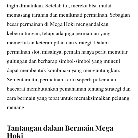
ingin dimainkan. Setelah itu, mereka bisa mulai
memasang taruhan dan menikmati permainan. Sebagian
besar permainan di Mega Hoki mengandalkan
keberuntungan, tetapi ada juga permainan yang
memerlukan keterampilan dan strategi. Dalam
permainan slot, misalnya, pemain hanya perlu memutar
gulungan dan berharap simbol-simbol yang muncul
dapat membentuk kombinasi yang menguntungkan.
Sementara itu, permainan kartu seperti poker atau
baccarat membutuhkan pemahaman tentang strategi dan
cara bermain yang tepat untuk memaksimalkan peluang
menang.
Tantangan dalam Bermain Mega
Hoki