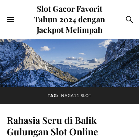
Slot Gacor Favorit
Tahun 2024 dengan
Jackpot Melimpah
TAG:
NAGA11 SLOT
Rahasia Seru di Balik
Gulungan Slot Online