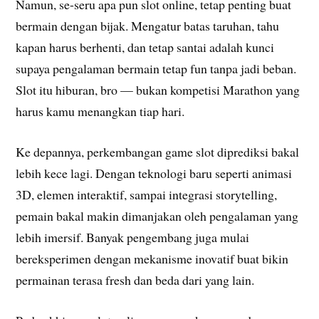
Namun, se-seru apa pun slot online, tetap penting buat
bermain dengan bijak. Mengatur batas taruhan, tahu
kapan harus berhenti, dan tetap santai adalah kunci
supaya pengalaman bermain tetap fun tanpa jadi beban.
Slot itu hiburan, bro — bukan kompetisi Marathon yang
harus kamu menangkan tiap hari.
Ke depannya, perkembangan game slot diprediksi bakal
lebih kece lagi. Dengan teknologi baru seperti animasi
3D, elemen interaktif, sampai integrasi storytelling,
pemain bakal makin dimanjakan oleh pengalaman yang
lebih imersif. Banyak pengembang juga mulai
bereksperimen dengan mekanisme inovatif buat bikin
permainan terasa fresh dan beda dari yang lain.