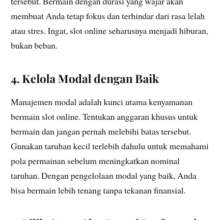
tersebut. Bermain dengan durasi yang wajar akan
membuat Anda tetap fokus dan terhindar dari rasa lelah
atau stres. Ingat, slot online seharusnya menjadi hiburan,
bukan beban.
4. Kelola Modal dengan Baik
Manajemen modal adalah kunci utama kenyamanan
bermain slot online. Tentukan anggaran khusus untuk
bermain dan jangan pernah melebihi batas tersebut.
Gunakan taruhan kecil terlebih dahulu untuk memahami
pola permainan sebelum meningkatkan nominal
taruhan. Dengan pengelolaan modal yang baik, Anda
bisa bermain lebih tenang tanpa tekanan finansial.