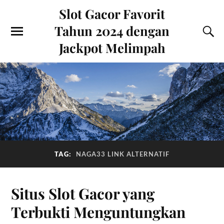
Slot Gacor Favorit
Tahun 2024 dengan
Jackpot Melimpah
TAG:
NAGA33 LINK ALTERNATIF
Situs Slot Gacor yang
Terbukti Menguntungkan