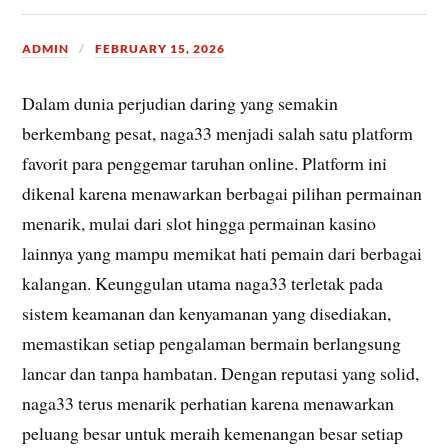
ADMIN
FEBRUARY 15, 2026
Dalam dunia perjudian daring yang semakin
berkembang pesat, naga33 menjadi salah satu platform
favorit para penggemar taruhan online. Platform ini
dikenal karena menawarkan berbagai pilihan permainan
menarik, mulai dari slot hingga permainan kasino
lainnya yang mampu memikat hati pemain dari berbagai
kalangan. Keunggulan utama naga33 terletak pada
sistem keamanan dan kenyamanan yang disediakan,
memastikan setiap pengalaman bermain berlangsung
lancar dan tanpa hambatan. Dengan reputasi yang solid,
naga33 terus menarik perhatian karena menawarkan
peluang besar untuk meraih kemenangan besar setiap