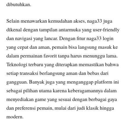
dibutuhkan.
Selain menawarkan kemudahan akses, naga33 juga
dikenal dengan tampilan antarmuka yang user-friendly
dan navigasi yang lancar. Dengan fitur naga33 login
yang cepat dan aman, pemain bisa langsung masuk ke
dalam permainan favorit tanpa harus menunggu lama.
Teknologi terbaru yang diterapkan memastikan bahwa
setiap transaksi berlangsung aman dan bebas dari
gangguan. Banyak juga yang menganggap platform ini
sebagai pilihan utama karena keberagamannya dalam
menyediakan game yang sesuai dengan berbagai gaya
dan preferensi pemain, mulai dari judi klasik hingga
modern.