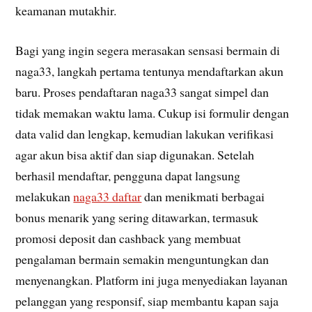
keamanan mutakhir.
Bagi yang ingin segera merasakan sensasi bermain di
naga33, langkah pertama tentunya mendaftarkan akun
baru. Proses pendaftaran naga33 sangat simpel dan
tidak memakan waktu lama. Cukup isi formulir dengan
data valid dan lengkap, kemudian lakukan verifikasi
agar akun bisa aktif dan siap digunakan. Setelah
berhasil mendaftar, pengguna dapat langsung
melakukan
naga33 daftar
dan menikmati berbagai
bonus menarik yang sering ditawarkan, termasuk
promosi deposit dan cashback yang membuat
pengalaman bermain semakin menguntungkan dan
menyenangkan. Platform ini juga menyediakan layanan
pelanggan yang responsif, siap membantu kapan saja