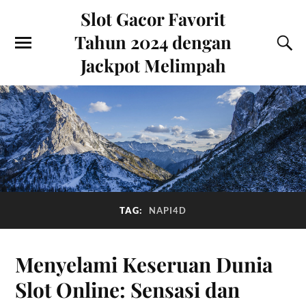
Slot Gacor Favorit
Tahun 2024 dengan
Jackpot Melimpah
TAG:
NAPI4D
Menyelami Keseruan Dunia
Slot Online: Sensasi dan