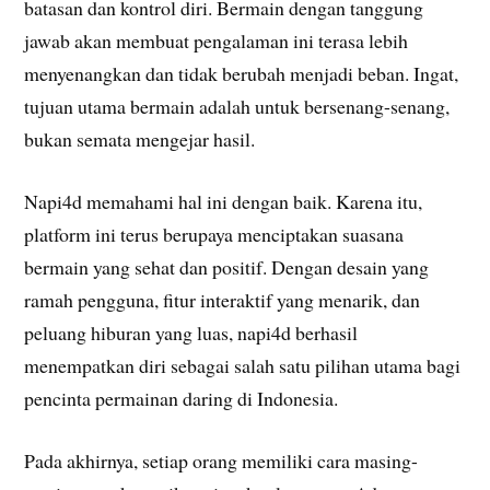
batasan dan kontrol diri. Bermain dengan tanggung
jawab akan membuat pengalaman ini terasa lebih
menyenangkan dan tidak berubah menjadi beban. Ingat,
tujuan utama bermain adalah untuk bersenang-senang,
bukan semata mengejar hasil.
Napi4d memahami hal ini dengan baik. Karena itu,
platform ini terus berupaya menciptakan suasana
bermain yang sehat dan positif. Dengan desain yang
ramah pengguna, fitur interaktif yang menarik, dan
peluang hiburan yang luas, napi4d berhasil
menempatkan diri sebagai salah satu pilihan utama bagi
pencinta permainan daring di Indonesia.
Pada akhirnya, setiap orang memiliki cara masing-