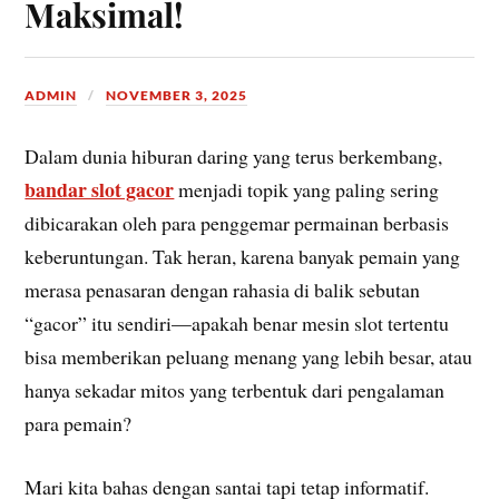
Maksimal!
ADMIN
NOVEMBER 3, 2025
Dalam dunia hiburan daring yang terus berkembang,
bandar slot gacor
menjadi topik yang paling sering
dibicarakan oleh para penggemar permainan berbasis
keberuntungan. Tak heran, karena banyak pemain yang
merasa penasaran dengan rahasia di balik sebutan
“gacor” itu sendiri—apakah benar mesin slot tertentu
bisa memberikan peluang menang yang lebih besar, atau
hanya sekadar mitos yang terbentuk dari pengalaman
para pemain?
Mari kita bahas dengan santai tapi tetap informatif.