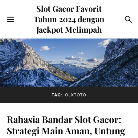
Slot Gacor Favorit
Tahun 2024 dengan
Jackpot Melimpah
TAG:
OLXTOTO
Rahasia Bandar Slot Gacor:
Strategi Main Aman, Untung