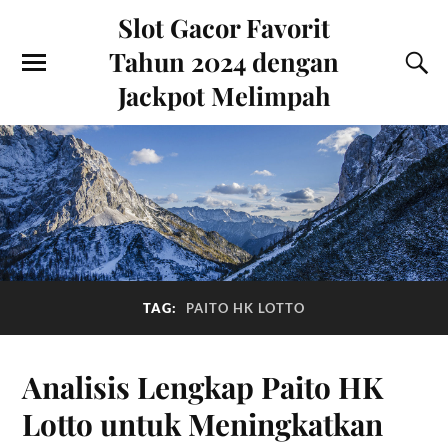
Slot Gacor Favorit
Tahun 2024 dengan
Jackpot Melimpah
TAG:
PAITO HK LOTTO
Analisis Lengkap Paito HK
Lotto untuk Meningkatkan