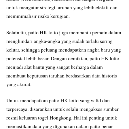
untuk mengatur strategi taruhan yang lebih efektif dan
meminimalisir risiko kerugian.
Selain itu, paito HK lotto juga membantu pemain dalam
menghindari angka-angka yang sudah terlalu sering
keluar, sehingga peluang mendapatkan angka baru yang
potensial lebih besar. Dengan demikian, paito HK lotto
menjadi alat bantu yang sangat berharga dalam
membuat keputusan taruhan berdasarkan data historis
yang akurat.
Untuk mendapatkan paito HK lotto yang valid dan
terpercaya, disarankan untuk selalu mengakses sumber
resmi keluaran togel Hongkong. Hal ini penting untuk
memastikan data yang digunakan dalam paito benar-