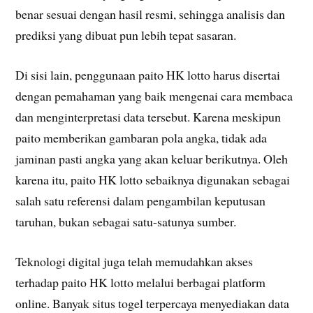
benar sesuai dengan hasil resmi, sehingga analisis dan
prediksi yang dibuat pun lebih tepat sasaran.
Di sisi lain, penggunaan paito HK lotto harus disertai
dengan pemahaman yang baik mengenai cara membaca
dan menginterpretasi data tersebut. Karena meskipun
paito memberikan gambaran pola angka, tidak ada
jaminan pasti angka yang akan keluar berikutnya. Oleh
karena itu, paito HK lotto sebaiknya digunakan sebagai
salah satu referensi dalam pengambilan keputusan
taruhan, bukan sebagai satu-satunya sumber.
Teknologi digital juga telah memudahkan akses
terhadap paito HK lotto melalui berbagai platform
online. Banyak situs togel terpercaya menyediakan data