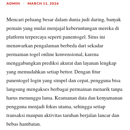
ADMIN
MARCH 11, 2026
Mencari peluang besar dalam dunia judi daring, banyak
pemain yang mulai menjajal keberuntungan mereka di
platform terpercaya seperti panentogel. Situs ini
menawarkan pengalaman berbeda dari sekadar
permainan togel online konvensional, karena
menggabungkan prediksi akurat dan layanan lengkap
yang memudahkan setiap bettor. Dengan fitur
panentogel login yang simpel dan cepat, pengguna bisa
langsung mengakses berbagai permainan menarik tanpa
harus menunggu lama. Keamanan data dan kenyamanan
pengguna menjadi fokus utama, sehingga setiap
transaksi maupun aktivitas taruhan berjalan lancar dan
bebas hambatan.