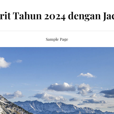
orit Tahun 2024 dengan J
Sample Page