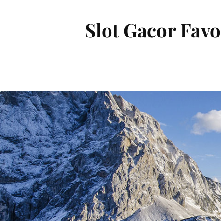
Slot Gacor Fav