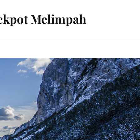
ackpot Melimpah