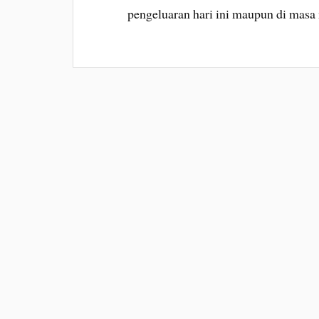
pengeluaran hari ini maupun di masa