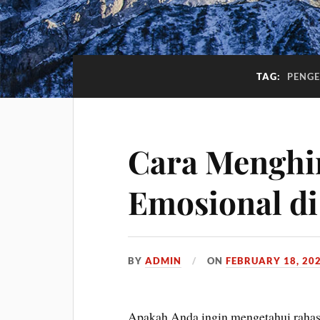
TAG:
PENGE
Cara Menghi
Emosional di
BY
ADMIN
ON
FEBRUARY 18, 20
Apakah Anda ingin mengetahui rahasia