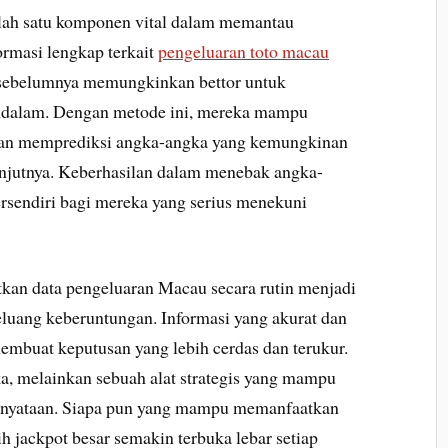
alah satu komponen vital dalam memantau
ormasi lengkap terkait
pengeluaran toto macau
u sebelumnya memungkinkan bettor untuk
mendalam. Dengan metode ini, mereka mampu
an memprediksi angka-angka yang kemungkinan
lanjutnya. Keberhasilan dalam menebak angka-
ersendiri bagi mereka yang serius menekuni
kan data pengeluaran Macau secara rutin menjadi
luang keberuntungan. Informasi yang akurat dan
mbuat keputusan yang lebih cerdas dan terukur.
a, melainkan sebuah alat strategis yang mampu
nyataan. Siapa pun yang mampu memanfaatkan
ih jackpot besar semakin terbuka lebar setiap