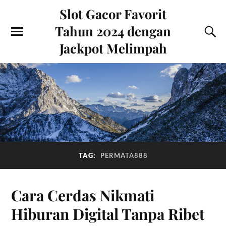
Slot Gacor Favorit
Tahun 2024 dengan
Jackpot Melimpah
TAG:
PERMATA888
Cara Cerdas Nikmati
Hiburan Digital Tanpa Ribet