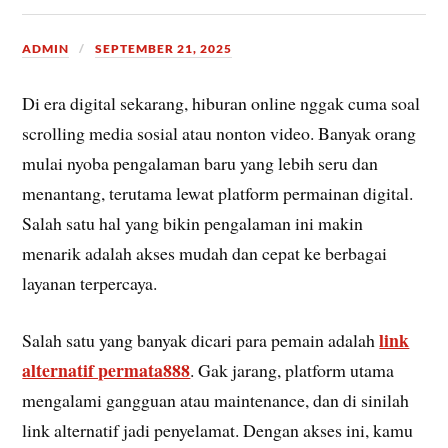
ADMIN
SEPTEMBER 21, 2025
Di era digital sekarang, hiburan online nggak cuma soal
scrolling media sosial atau nonton video. Banyak orang
mulai nyoba pengalaman baru yang lebih seru dan
menantang, terutama lewat platform permainan digital.
Salah satu hal yang bikin pengalaman ini makin
menarik adalah akses mudah dan cepat ke berbagai
layanan terpercaya.
link
Salah satu yang banyak dicari para pemain adalah
alternatif permata888
. Gak jarang, platform utama
mengalami gangguan atau maintenance, dan di sinilah
link alternatif jadi penyelamat. Dengan akses ini, kamu