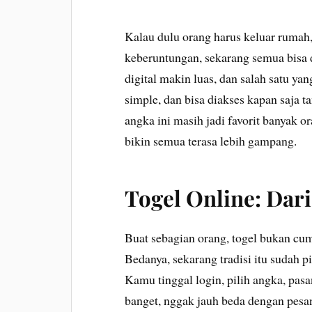
Kalau dulu orang harus keluar rumah,
keberuntungan, sekarang semua bisa 
digital makin luas, dan salah satu ya
simple, dan bisa diakses kapan saja t
angka ini masih jadi favorit banyak 
bikin semua terasa lebih gampang.
Togel Online: Dari
Buat sebagian orang, togel bukan cuma
Bedanya, sekarang tradisi itu sudah p
Kamu tinggal login, pilih angka, pasa
banget, nggak jauh beda dengan pesa