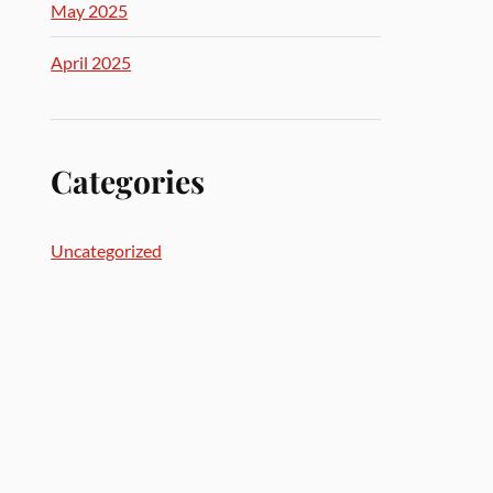
May 2025
April 2025
Categories
Uncategorized