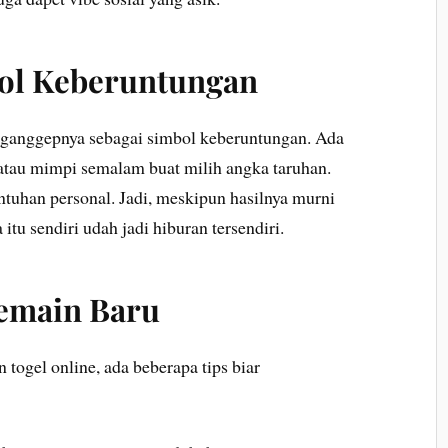
bol Keberuntungan
nganggepnya sebagai simbol keberuntungan. Ada
, atau mimpi semalam buat milih angka taruhan.
entuhan personal. Jadi, meskipun hasilnya murni
tu sendiri udah jadi hiburan tersendiri.
Pemain Baru
ogel online, ada beberapa tips biar