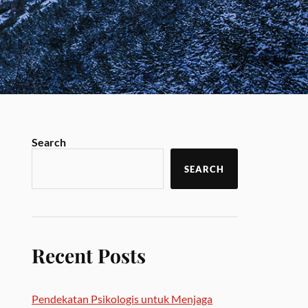
Search
SEARCH
Recent Posts
Pendekatan Psikologis untuk Menjaga