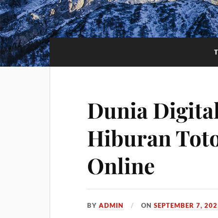
Dunia Digita
Hiburan Toto
Online
BY
ADMIN
ON
SEPTEMBER 7, 202