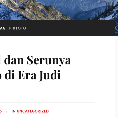
TAG:
PIKTOTO
l dan Serunya
 di Era Judi
5
IN
UNCATEGORIZED