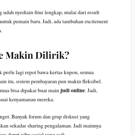
 udah nyediain fitur lengkap, mulai dari result
 untuk pemain baru. Jadi, ada tambahan excitement
.
e Makin Dilirik?
k perlu lagi repot bawa kertas kupon, semua
ain itu, sistem pembayaran pun makin fleksibel.
judi online
semua bisa dipakai buat main
. Jadi,
esuai kenyamanan mereka.
anget. Banyak forum dan grup diskusi yang
ahkan sekadar sharing pengalaman. Jadi mainnya
ga dapet vibe sosial yang asik.