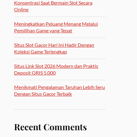
Konsentrasi Saat Bermain Slot Secara
Online
Meningkatkan Peluang Menang Melalui
Pemilihan Game yang Tepat
Situs Slot Gacor Hari Ini Hadir Dengan
Koleksi Game Terlengkap
Situs Link Slot 2026 Modern dan Praktis
Deposit QRIS 5.000
Menikmati Pengalaman Taruhan Lebih Seru
Dengan Situs Gacor Terbaik
Recent Comments