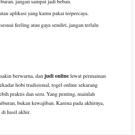
iburan, jangan sampai jadi beban.
 atau aplikasi yang kamu pakai terpercaya.
sesuai feeling atau gaya sendiri, jangan terlalu
judi online
 makin berwarna, dan
lewat permainan
sekadar hobi tradisional, togel online sekarang
lebih praktis dan seru. Yang penting, mainlah
 hiburan, bukan kewajiban. Karena pada akhirnya,
di hasil akhir.