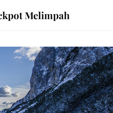
ackpot Melimpah