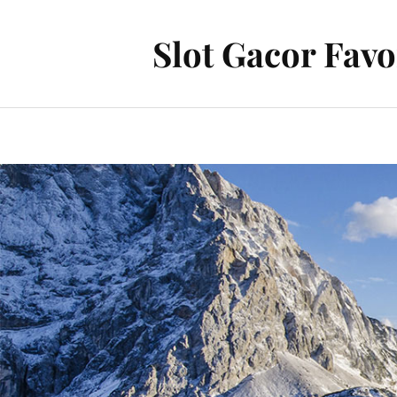
Slot Gacor Fav