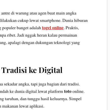
 antre di warung atau agen buat main angka
dilakukan cukup lewat smartphone. Dunia hiburan
togel online
ng populer banget adalah
. Praktis,
anpa ribet. Jadi nggak heran kalau permainan
orang, apalagi dengan dukungan teknologi yang
 Tradisi ke Digital
 sekadar angka, tapi juga bagian dari tradisi.
toto
indah ke dunia digital lewat platform
online.
ng taruhan, dan tunggu hasil keluarnya. Simpel
n makanan lewat aplikasi.