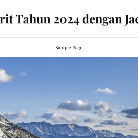
orit Tahun 2024 dengan J
Sample Page