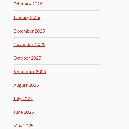
February 2026
January 2026
December 2025
November 2025
October 2025
September 2025
August 2025
July 2025
June 2025
May 2025