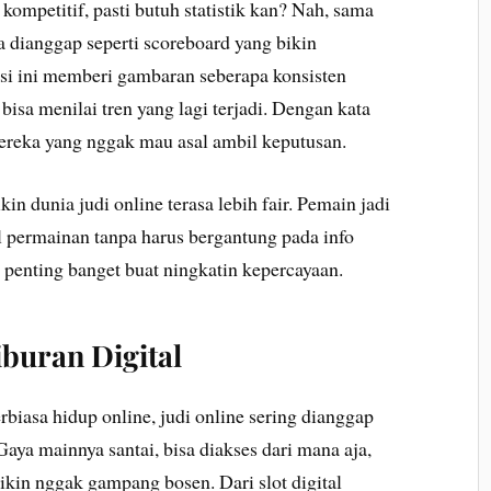
ompetitif, pasti butuh statistik kan? Nah, sama
a dianggap seperti scoreboard yang bikin
si ini memberi gambaran seberapa konsisten
isa menilai tren yang lagi terjadi. Dengan kata
mereka yang nggak mau asal ambil keputusan.
kin dunia judi online terasa lebih fair. Pemain jadi
l permainan tanpa harus bergantung pada info
s penting banget buat ningkatin kepercayaan.
iburan Digital
biasa hidup online, judi online sering dianggap
 Gaya mainnya santai, bisa diakses dari mana aja,
ikin nggak gampang bosen. Dari slot digital