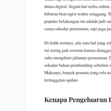
dunia digital. Segala hal serba online
hiburan buat ngisi waktu senggang. N
populer belakangan ini adalah judi on
cuma sekadar permainan, tapi juga ja
Di balik serunya, ada satu hal yang s
ini sering jadi sorotan karena diangg
suka mengikuti jalannya permainan. D
sekadar bahan pembanding sebelum s
Makanya, banyak pemain yang rela man
ketinggalan update.
Kenapa Pengeluaran I