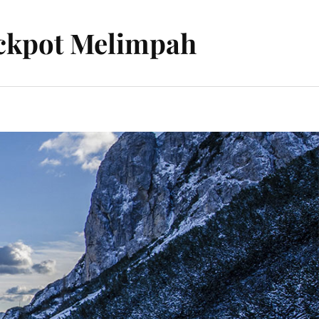
ackpot Melimpah