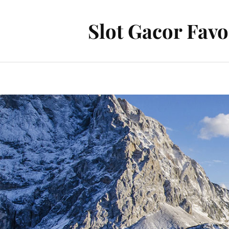
Slot Gacor Fav