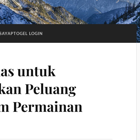
SAYAPTOGEL LOGIN
das untuk
an Peluang
m Permainan