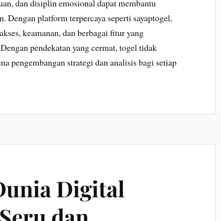
uan, dan disiplin emosional dapat membantu
 Dengan platform terpercaya seperti sayaptogel,
ses, keamanan, dan berbagai fitur yang
Dengan pendekatan yang cermat, togel tidak
ena pengembangan strategi dan analisis bagi setiap
Dunia Digital
 Seru dan