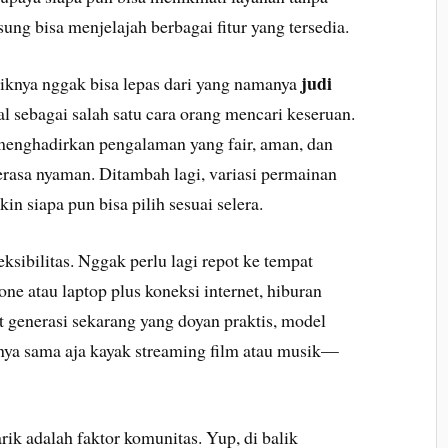
sung bisa menjelajah berbagai fitur yang tersedia.
judi
piknya nggak bisa lepas dari yang namanya
al sebagai salah satu cara orang mencari keseruan.
menghadirkan pengalaman yang fair, aman, dan
asa nyaman. Ditambah lagi, variasi permainan
n siapa pun bisa pilih sesuai selera.
eksibilitas. Nggak perlu lagi repot ke tempat
ne atau laptop plus koneksi internet, hiburan
 generasi sekarang yang doyan praktis, model
anya sama aja kayak streaming film atau musik—
arik adalah faktor komunitas. Yup, di balik