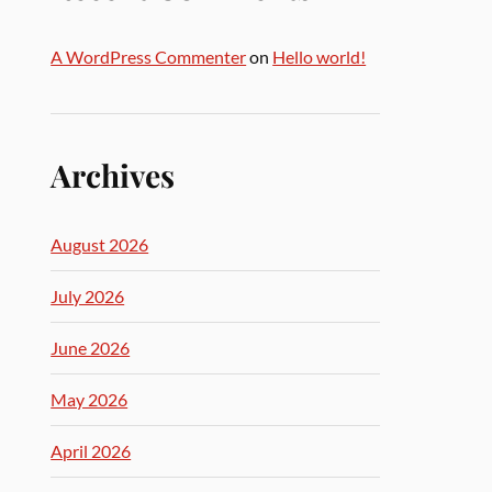
A WordPress Commenter
on
Hello world!
Archives
August 2026
July 2026
June 2026
May 2026
April 2026