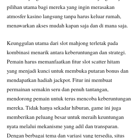
pilihan utama bagi mereka yang ingin merasakan
atmosfer kasino langsung tanpa harus keluar rumah,
menawarkan akses mudah kapan saja dan di mana saja.
Keunggulan utama dari slot mahjong terletak pada
kombinasi menarik antara keberuntungan dan strategi.
Pemain harus memanfaatkan fitur slot scatter hitam
yang menjadi kunci untuk membuka putaran bonus dan
mendapatkan hadiah jackpot. Fitur ini membuat
permainan semakin seru dan penuh tantangan,
mendorong pemain untuk terus mencoba keberuntungan
mereka. Tidak hanya sekadar hiburan, game ini juga
memberikan peluang besar untuk meraih keuntungan
nyata melalui mekanisme yang adil dan transparan.
Dengan berbagai tema dan variasi yang tersedia, situs