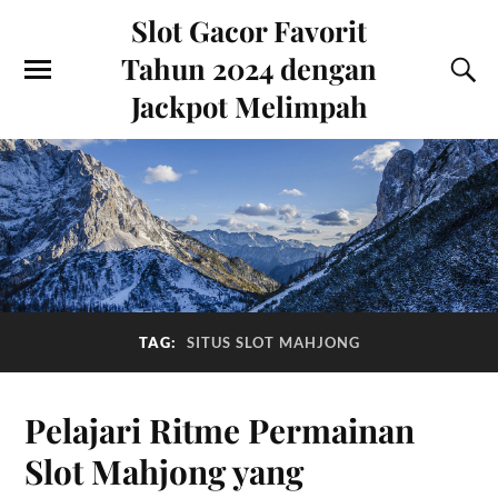
Slot Gacor Favorit
Tahun 2024 dengan
Jackpot Melimpah
TAG:
SITUS SLOT MAHJONG
Pelajari Ritme Permainan
Slot Mahjong yang