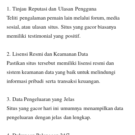
1. Tinjau Reputasi dan Ulasan Pengguna
Teliti pengalaman pemain lain melalui forum, media
sosial, atau ulasan situs. Situs yang gacor biasanya
memiliki testimonial yang positif.
2. Lisensi Resmi dan Keamanan Data
Pastikan situs tersebut memiliki lisensi resmi dan
sistem keamanan data yang baik untuk melindungi
informasi pribadi serta transaksi keuangan.
3. Data Pengeluaran yang Jelas
Situs yang gacor hari ini umumnya menampilkan data
pengeluaran dengan jelas dan lengkap.