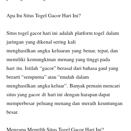
Apa Itu Situs Togel Gacor Hari Ini?
Situs togel gacor hari ini adalah platform togel dalam
jaringan yang dikenal sering kali
menghasilkan angka keluaran yang benar, tepat, dan
memiliki kemungkinan menang yang tinggi pada
hari itu. Istilah “gacor” berasal dari bahasa gaul yang
berarti “sempurna” atau “mudah dalam
menghasilkan angka keluar”. Banyak pemain mencari
situs yang gacor di hari ini dengan harapan dapat
memperbesar peluang menang dan meraih keuntungan
besar.
Mengapa Memilih Situs Togel Gacor Hari Ini?