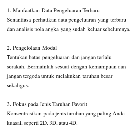
1. Manfaatkan Data Pengeluaran Terbaru
Senantiasa perhatikan data pengeluaran yang terbaru
dan analisis pola angka yang sudah keluar sebelumnya.
2. Pengelolaan Modal
Tentukan batas pengeluaran dan jangan terlalu
serakah. Bermainlah sesuai dengan kemampuan dan
jangan tergoda untuk melakukan taruhan besar
sekaligus.
3. Fokus pada Jenis Taruhan Favorit
Konsentrasikan pada jenis taruhan yang paling Anda
kuasai, seperti 2D, 3D, atau 4D.