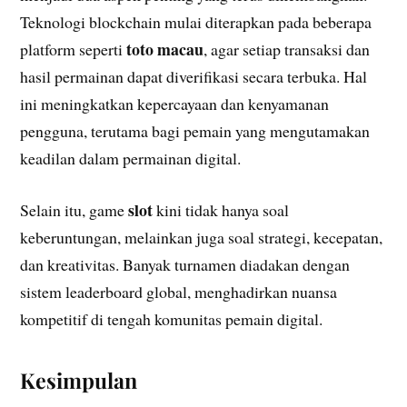
Teknologi blockchain mulai diterapkan pada beberapa
toto macau
platform seperti
, agar setiap transaksi dan
hasil permainan dapat diverifikasi secara terbuka. Hal
ini meningkatkan kepercayaan dan kenyamanan
pengguna, terutama bagi pemain yang mengutamakan
keadilan dalam permainan digital.
slot
Selain itu, game
kini tidak hanya soal
keberuntungan, melainkan juga soal strategi, kecepatan,
dan kreativitas. Banyak turnamen diadakan dengan
sistem leaderboard global, menghadirkan nuansa
kompetitif di tengah komunitas pemain digital.
Kesimpulan