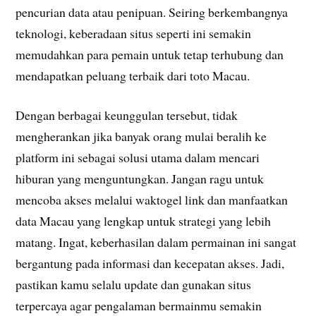
pencurian data atau penipuan. Seiring berkembangnya
teknologi, keberadaan situs seperti ini semakin
memudahkan para pemain untuk tetap terhubung dan
mendapatkan peluang terbaik dari toto Macau.
Dengan berbagai keunggulan tersebut, tidak
mengherankan jika banyak orang mulai beralih ke
platform ini sebagai solusi utama dalam mencari
hiburan yang menguntungkan. Jangan ragu untuk
mencoba akses melalui waktogel link dan manfaatkan
data Macau yang lengkap untuk strategi yang lebih
matang. Ingat, keberhasilan dalam permainan ini sangat
bergantung pada informasi dan kecepatan akses. Jadi,
pastikan kamu selalu update dan gunakan situs
terpercaya agar pengalaman bermainmu semakin