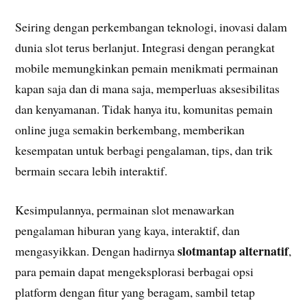
Seiring dengan perkembangan teknologi, inovasi dalam
dunia slot terus berlanjut. Integrasi dengan perangkat
mobile memungkinkan pemain menikmati permainan
kapan saja dan di mana saja, memperluas aksesibilitas
dan kenyamanan. Tidak hanya itu, komunitas pemain
online juga semakin berkembang, memberikan
kesempatan untuk berbagi pengalaman, tips, dan trik
bermain secara lebih interaktif.
Kesimpulannya, permainan slot menawarkan
pengalaman hiburan yang kaya, interaktif, dan
slotmantap alternatif
mengasyikkan. Dengan hadirnya
,
para pemain dapat mengeksplorasi berbagai opsi
platform dengan fitur yang beragam, sambil tetap