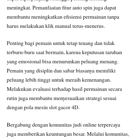
meningkat. Pemanfaatan fitur auto spin juga dapat
membantu meningkatkan efisiensi permainan tanpa
harus melakukan klik manual terus-menerus.
Penting bagi pemain untuk tetap tenang dan tidak
terburu-buru saat bermain, karena keputusan taruhan
yang emosional bisa menurunkan peluang menang.
Pemain yang disiplin dan sabar biasanya memiliki
peluang lebih tinggi untuk meraih kemenangan.
Melakukan evaluasi terhadap hasil permainan secara
rutin juga membantu menyesuaikan strategi sesuai
dengan pola mesin slot gacor 4D.
Bergabung dengan komunitas judi online terpercaya
juga memberikan keuntungan besar. Melalui komunitas,