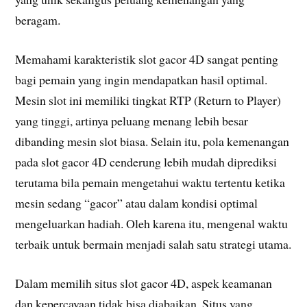
beragam.
Memahami karakteristik slot gacor 4D sangat penting
bagi pemain yang ingin mendapatkan hasil optimal.
Mesin slot ini memiliki tingkat RTP (Return to Player)
yang tinggi, artinya peluang menang lebih besar
dibanding mesin slot biasa. Selain itu, pola kemenangan
pada slot gacor 4D cenderung lebih mudah diprediksi
terutama bila pemain mengetahui waktu tertentu ketika
mesin sedang “gacor” atau dalam kondisi optimal
mengeluarkan hadiah. Oleh karena itu, mengenal waktu
terbaik untuk bermain menjadi salah satu strategi utama.
Dalam memilih situs slot gacor 4D, aspek keamanan
dan kepercayaan tidak bisa diabaikan. Situs yang