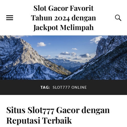
Slot Gacor Favorit
Tahun 2024 dengan
Jackpot Melimpah
TAG:
SLOT777 ONLINE
Situs Slot777 Gacor dengan
Reputasi Terbaik