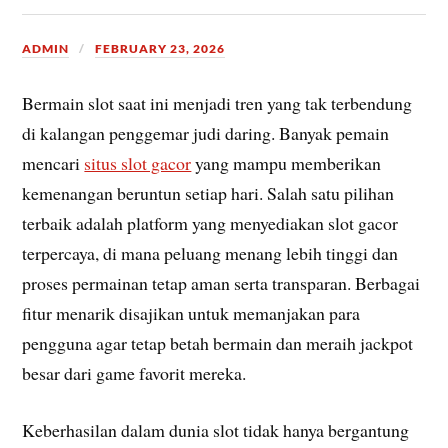
ADMIN
FEBRUARY 23, 2026
Bermain slot saat ini menjadi tren yang tak terbendung
di kalangan penggemar judi daring. Banyak pemain
mencari
situs slot gacor
yang mampu memberikan
kemenangan beruntun setiap hari. Salah satu pilihan
terbaik adalah platform yang menyediakan slot gacor
terpercaya, di mana peluang menang lebih tinggi dan
proses permainan tetap aman serta transparan. Berbagai
fitur menarik disajikan untuk memanjakan para
pengguna agar tetap betah bermain dan meraih jackpot
besar dari game favorit mereka.
Keberhasilan dalam dunia slot tidak hanya bergantung