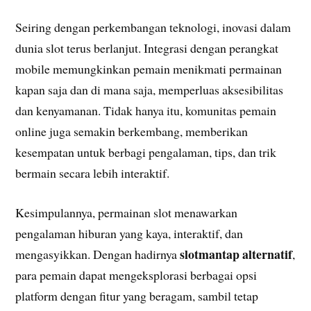
Seiring dengan perkembangan teknologi, inovasi dalam
dunia slot terus berlanjut. Integrasi dengan perangkat
mobile memungkinkan pemain menikmati permainan
kapan saja dan di mana saja, memperluas aksesibilitas
dan kenyamanan. Tidak hanya itu, komunitas pemain
online juga semakin berkembang, memberikan
kesempatan untuk berbagi pengalaman, tips, dan trik
bermain secara lebih interaktif.
Kesimpulannya, permainan slot menawarkan
pengalaman hiburan yang kaya, interaktif, dan
slotmantap alternatif
mengasyikkan. Dengan hadirnya
,
para pemain dapat mengeksplorasi berbagai opsi
platform dengan fitur yang beragam, sambil tetap