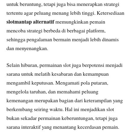
untuk beruntung, tetapi juga bisa menerapkan strategi
tertentu agar peluang menang lebih tinggi. Ketersediaan
slotmantap alternatif
memungkinkan pemain
mencoba strategi berbeda di berbagai platform,
sehingga pengalaman bermain menjadi lebih dinamis
dan menyenangkan.
Selain hiburan, permainan slot juga berpotensi menjadi
sarana untuk melatih kesabaran dan kemampuan
mengambil keputusan. Mengamati pola putaran,
mengelola taruhan, dan memahami peluang
kemenangan merupakan bagian dari keterampilan yang
berkembang seiring waktu. Hal ini menjadikan slot
bukan sekadar permainan keberuntungan, tetapi juga
sarana interaktif yang menantang kecerdasan pemain.