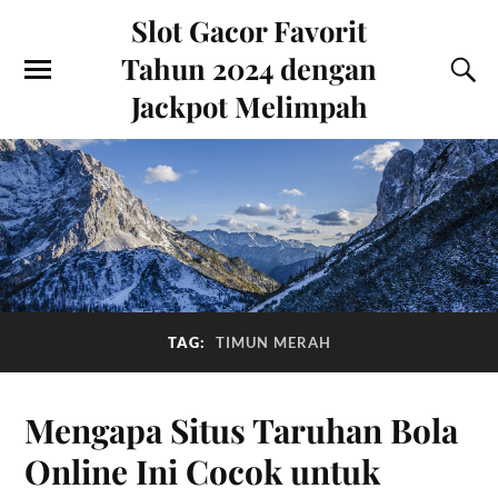
Slot Gacor Favorit
Tahun 2024 dengan
Jackpot Melimpah
TAG:
TIMUN MERAH
Mengapa Situs Taruhan Bola
Online Ini Cocok untuk