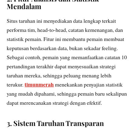
Mendalam
Situs taruhan ini menyediakan data lengkap terkait
performa tim, head-to-head, catatan kemenangan, dan
statistik pemain. Fitur ini membantu pemain membuat
keputusan berdasarkan data, bukan sekadar feeling.
Sebagai contoh, pemain yang memanfaatkan catatan 10
pertandingan terakhir dapat menyesuaikan strategi
taruhan mereka, sehingga peluang menang lebih
timunmerah
terukur.
menekankan penyajian statistik
yang mudah dipahami, sehingga pemain baru sekalipun
dapat merencanakan strategi dengan efektif.
3. Sistem Taruhan Transparan