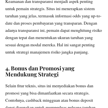
Keamanan dan transparansi menjadi aspek penting
untuk pemain strategis. Situs ini menerapkan sistem
taruhan yang jelas, termasuk informasi odds yang up-to-
date dan proses pembayaran yang transparan. Dengan
adanya transparansi ini, pemain dapat menghitung risiko
dengan tepat dan menentukan ukuran taruhan yang
sesuai dengan modal mereka. Hal ini sangat penting
untuk strategi manajemen risiko jangka panjang.
4. Bonus dan Promosi yang
Mendukung Strategi
Selain fitur teknis, situs ini menyediakan bonus dan
promosi yang bisa dimanfaatkan secara strategis.
Contohnya, cashback mingguan atau bonus deposit
dapat digunakan untuk memperluas peluang taruhan