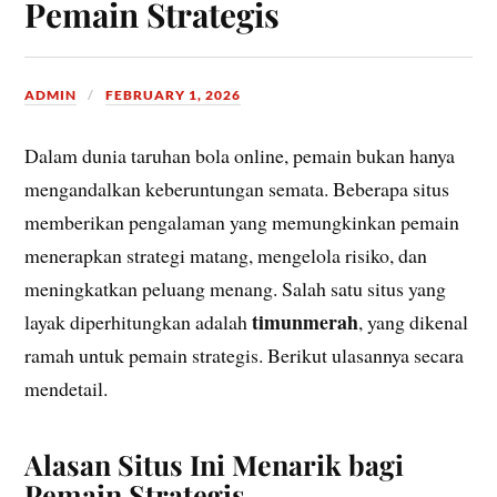
Pemain Strategis
ADMIN
FEBRUARY 1, 2026
Dalam dunia taruhan bola online, pemain bukan hanya
mengandalkan keberuntungan semata. Beberapa situs
memberikan pengalaman yang memungkinkan pemain
menerapkan strategi matang, mengelola risiko, dan
meningkatkan peluang menang. Salah satu situs yang
timunmerah
layak diperhitungkan adalah
, yang dikenal
ramah untuk pemain strategis. Berikut ulasannya secara
mendetail.
Alasan Situs Ini Menarik bagi
Pemain Strategis