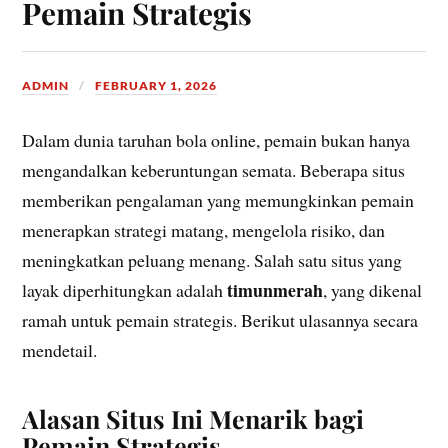
Pemain Strategis
ADMIN
FEBRUARY 1, 2026
Dalam dunia taruhan bola online, pemain bukan hanya
mengandalkan keberuntungan semata. Beberapa situs
memberikan pengalaman yang memungkinkan pemain
menerapkan strategi matang, mengelola risiko, dan
meningkatkan peluang menang. Salah satu situs yang
timunmerah
layak diperhitungkan adalah
, yang dikenal
ramah untuk pemain strategis. Berikut ulasannya secara
mendetail.
Alasan Situs Ini Menarik bagi
Pemain Strategis