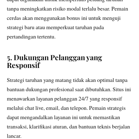
tanpa meningkatkan risiko modal terlalu besar. Pemain
cerdas akan menggunakan bonus ini untuk menguji
strategi baru atau memperkuat taruhan pada
pertandingan tertentu.
5. Dukungan Pelanggan yang
Responsif
Strategi taruhan yang matang tidak akan optimal tanpa
bantuan dukungan profesional saat dibutuhkan. Situs ini
menawarkan layanan pelanggan 24/7 yang responsif
melalui chat live, email, dan telepon. Pemain strategis
dapat mengandalkan layanan ini untuk memastikan
transaksi, klarifikasi aturan, dan bantuan teknis berjalan
lancar.