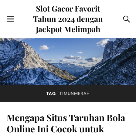
Slot Gacor Favorit
Tahun 2024 dengan
Jackpot Melimpah
TAG:
TIMUNMERAH
Mengapa Situs Taruhan Bola
Online Ini Cocok untuk