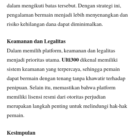
dalam mengikuti batas tersebut. Dengan strategi ini,
pengalaman bermain menjadi lebih menyenangkan dan
risiko kehilangan dana dapat diminimalkan.
Keamanan dan Legalitas
Dalam memilih platform, keamanan dan legalitas
Ulti300
menjadi prioritas utama.
dikenal memiliki
sistem keamanan yang terpercaya, sehingga pemain
dapat bermain dengan tenang tanpa khawatir terhadap
penipuan. Selain itu, memastikan bahwa platform
memiliki lisensi resmi dari otoritas perjudian
merupakan langkah penting untuk melindungi hak-hak
pemain.
Kesimpulan