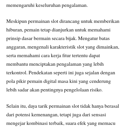
memengaruhi keseluruhan pengalaman.
Meskipun permainan slot dirancang untuk memberikan
hiburan, pemain tetap dianjurkan untuk memahami
prinsip dasar bermain secara bijak. Mengatur batas
anggaran, mengenali karakteristik slot yang dimainkan,
serta memahami cara kerja fitur tertentu dapat
membantu menciptakan pengalaman yang lebih
terkontrol. Pendekatan seperti ini juga sejalan dengan
pola pikir pemain digital masa kini yang cenderung
lebih sadar akan pentingnya pengelolaan risiko.
Selain itu, daya tarik permainan slot tidak hanya berasal
dari potensi kemenangan, tetapi juga dari sensasi
mengejar kombinasi terbaik, suara efek yang memacu