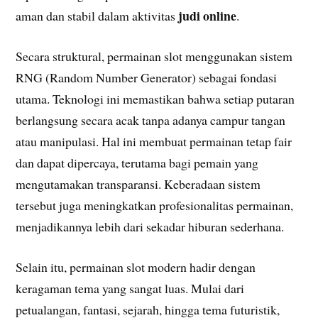
judi online
aman dan stabil dalam aktivitas
.
Secara struktural, permainan slot menggunakan sistem
RNG (Random Number Generator) sebagai fondasi
utama. Teknologi ini memastikan bahwa setiap putaran
berlangsung secara acak tanpa adanya campur tangan
atau manipulasi. Hal ini membuat permainan tetap fair
dan dapat dipercaya, terutama bagi pemain yang
mengutamakan transparansi. Keberadaan sistem
tersebut juga meningkatkan profesionalitas permainan,
menjadikannya lebih dari sekadar hiburan sederhana.
Selain itu, permainan slot modern hadir dengan
keragaman tema yang sangat luas. Mulai dari
petualangan, fantasi, sejarah, hingga tema futuristik,