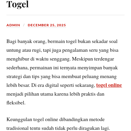
Togel
ADMIN
DECEMBER 25, 2025
Bagi banyak orang, bermain togel bukan sekadar soal
untung atau rugi, tapi juga pengalaman seru yang bisa
menghibur di waktu senggang. Meskipun terdengar
sederhana, permainan ini ternyata menyimpan banyak
strategi dan tips yang bisa membuat peluang menang
togel online
lebih besar. Di era digital seperti sekarang,
menjadi pilihan utama karena lebih praktis dan
fleksibel.
Keunggulan togel online dibandingkan metode
tradisional tentu sudah tidak perlu diragukan lagi.