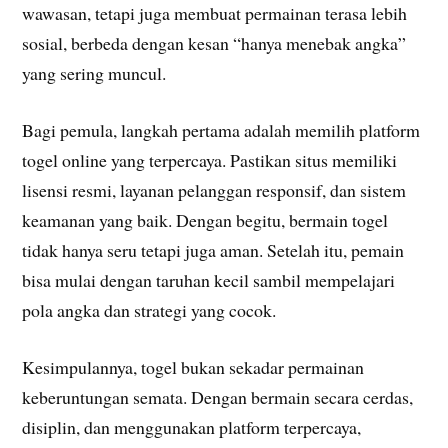
wawasan, tetapi juga membuat permainan terasa lebih
sosial, berbeda dengan kesan “hanya menebak angka”
yang sering muncul.
Bagi pemula, langkah pertama adalah memilih platform
togel online yang terpercaya. Pastikan situs memiliki
lisensi resmi, layanan pelanggan responsif, dan sistem
keamanan yang baik. Dengan begitu, bermain togel
tidak hanya seru tetapi juga aman. Setelah itu, pemain
bisa mulai dengan taruhan kecil sambil mempelajari
pola angka dan strategi yang cocok.
Kesimpulannya, togel bukan sekadar permainan
keberuntungan semata. Dengan bermain secara cerdas,
disiplin, dan menggunakan platform terpercaya,