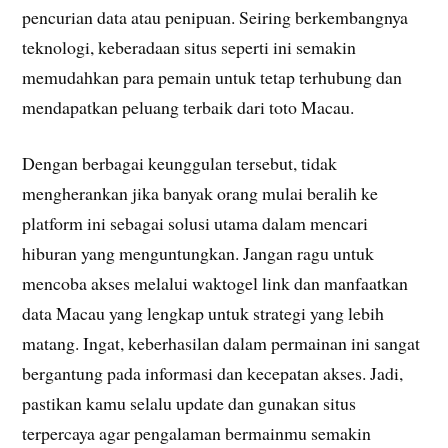
pencurian data atau penipuan. Seiring berkembangnya
teknologi, keberadaan situs seperti ini semakin
memudahkan para pemain untuk tetap terhubung dan
mendapatkan peluang terbaik dari toto Macau.
Dengan berbagai keunggulan tersebut, tidak
mengherankan jika banyak orang mulai beralih ke
platform ini sebagai solusi utama dalam mencari
hiburan yang menguntungkan. Jangan ragu untuk
mencoba akses melalui waktogel link dan manfaatkan
data Macau yang lengkap untuk strategi yang lebih
matang. Ingat, keberhasilan dalam permainan ini sangat
bergantung pada informasi dan kecepatan akses. Jadi,
pastikan kamu selalu update dan gunakan situs
terpercaya agar pengalaman bermainmu semakin