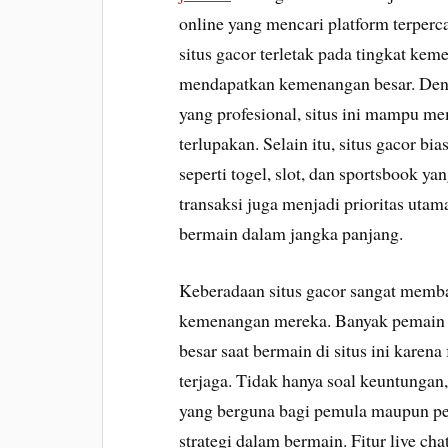
online yang mencari platform terper
situs gacor terletak pada tingkat kem
mendapatkan kemenangan besar. Deng
yang profesional, situs ini mampu m
terlupakan. Selain itu, situs gacor b
seperti togel, slot, dan sportsbook 
transaksi juga menjadi prioritas ut
bermain dalam jangka panjang.
Keberadaan situs gacor sangat memb
kemenangan mereka. Banyak pemain 
besar saat bermain di situs ini karen
terjaga. Tidak hanya soal keuntungan
yang berguna bagi pemula maupun p
strategi dalam bermain. Fitur live c