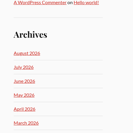
A WordPress Commenter
on
Hello world!
Archives
August 2026
July 2026
June 2026
May 2026
April 2026
March 2026