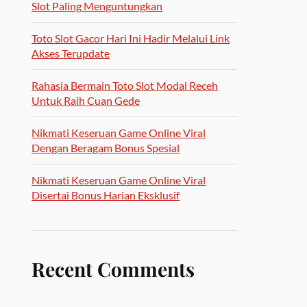
Slot Paling Menguntungkan
Toto Slot Gacor Hari Ini Hadir Melalui Link
Akses Terupdate
Rahasia Bermain Toto Slot Modal Receh
Untuk Raih Cuan Gede
Nikmati Keseruan Game Online Viral
Dengan Beragam Bonus Spesial
Nikmati Keseruan Game Online Viral
Disertai Bonus Harian Eksklusif
Recent Comments