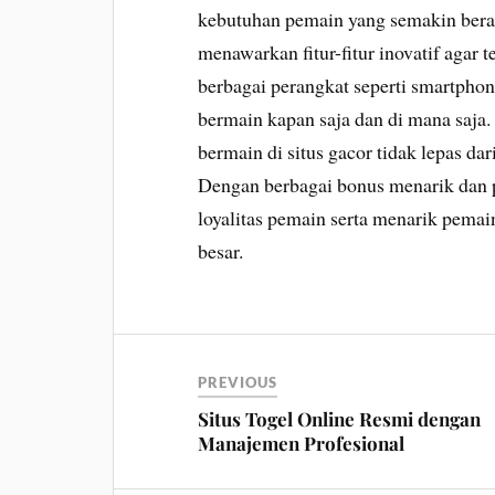
kebutuhan pemain yang semakin berag
menawarkan fitur-fitur inovatif agar 
berbagai perangkat seperti smartphon
bermain kapan saja dan di mana saj
bermain di situs gacor tidak lepas da
Dengan berbagai bonus menarik dan 
loyalitas pemain serta menarik pema
besar.
PREVIOUS
Situs Togel Online Resmi dengan
Manajemen Profesional