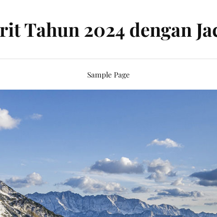
orit Tahun 2024 dengan J
Sample Page