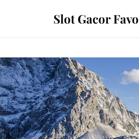
Slot Gacor Fav