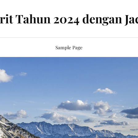
orit Tahun 2024 dengan J
Sample Page