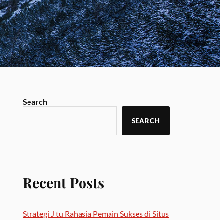
Search
SEARCH
Recent Posts
Strategi Jitu Rahasia Pemain Sukses di Situs