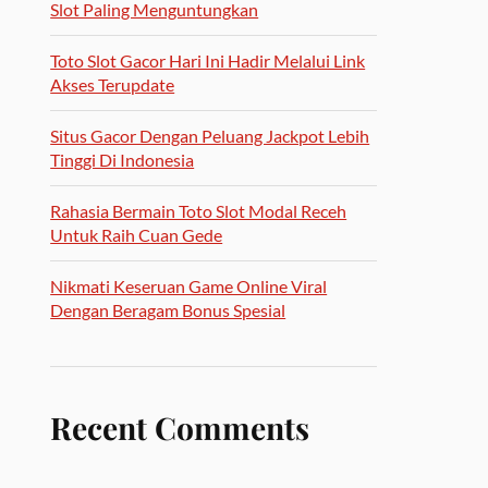
Slot Paling Menguntungkan
Toto Slot Gacor Hari Ini Hadir Melalui Link
Akses Terupdate
Situs Gacor Dengan Peluang Jackpot Lebih
Tinggi Di Indonesia
Rahasia Bermain Toto Slot Modal Receh
Untuk Raih Cuan Gede
Nikmati Keseruan Game Online Viral
Dengan Beragam Bonus Spesial
Recent Comments