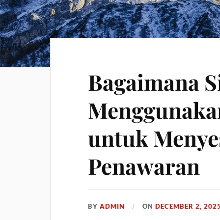
Bagaimana S
Menggunakan
untuk Menye
Penawaran
BY
ADMIN
ON
DECEMBER 2, 202