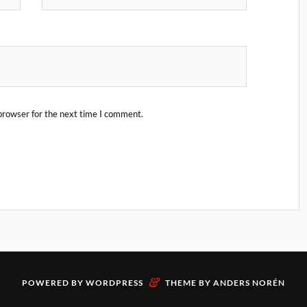
browser for the next time I comment.
&
POWERED BY
WORDPRESS
THEME BY
ANDERS NORÉN