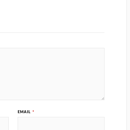
EMAIL
*