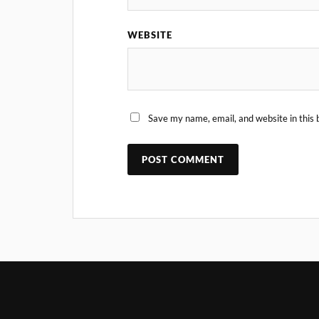
WEBSITE
Save my name, email, and website in this 