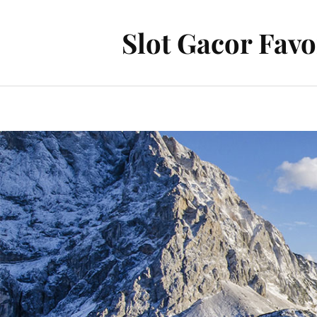
Slot Gacor Fav