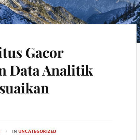
itus Gacor
 Data Analitik
suaikan
5
IN
UNCATEGORIZED