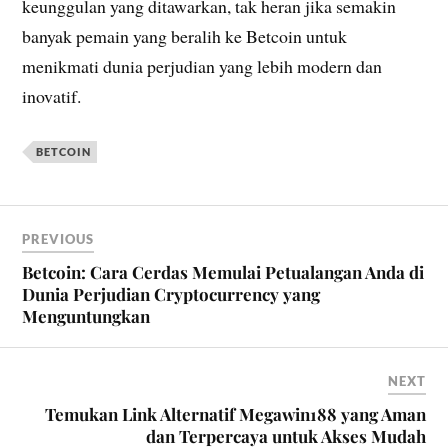
keunggulan yang ditawarkan, tak heran jika semakin
banyak pemain yang beralih ke Betcoin untuk
menikmati dunia perjudian yang lebih modern dan
inovatif.
BETCOIN
PREVIOUS
Betcoin: Cara Cerdas Memulai Petualangan Anda di
Dunia Perjudian Cryptocurrency yang
Menguntungkan
NEXT
Temukan Link Alternatif Megawin188 yang Aman
dan Terpercaya untuk Akses Mudah