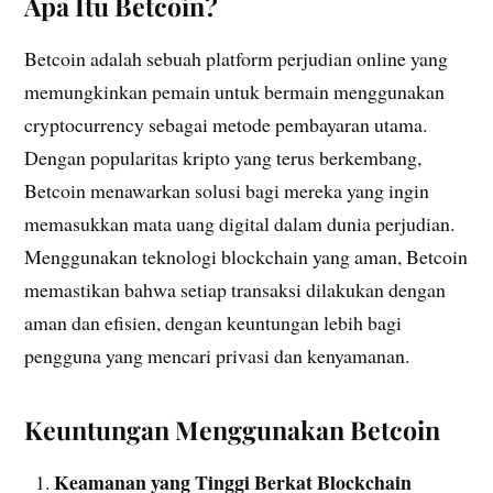
Apa Itu Betcoin?
Betcoin adalah sebuah platform perjudian online yang
memungkinkan pemain untuk bermain menggunakan
cryptocurrency sebagai metode pembayaran utama.
Dengan popularitas kripto yang terus berkembang,
Betcoin menawarkan solusi bagi mereka yang ingin
memasukkan mata uang digital dalam dunia perjudian.
Menggunakan teknologi blockchain yang aman, Betcoin
memastikan bahwa setiap transaksi dilakukan dengan
aman dan efisien, dengan keuntungan lebih bagi
pengguna yang mencari privasi dan kenyamanan.
Keuntungan Menggunakan Betcoin
Keamanan yang Tinggi Berkat Blockchain