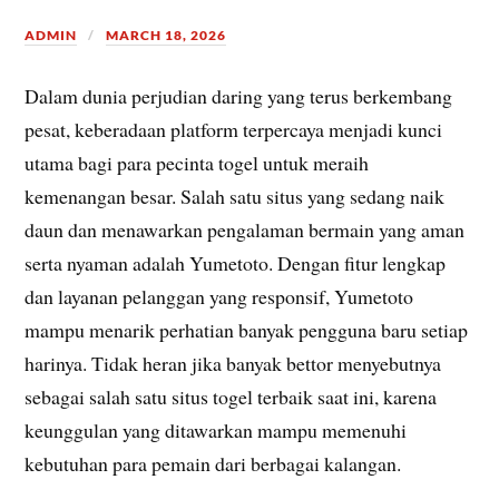
ADMIN
MARCH 18, 2026
Dalam dunia perjudian daring yang terus berkembang
pesat, keberadaan platform terpercaya menjadi kunci
utama bagi para pecinta togel untuk meraih
kemenangan besar. Salah satu situs yang sedang naik
daun dan menawarkan pengalaman bermain yang aman
serta nyaman adalah Yumetoto. Dengan fitur lengkap
dan layanan pelanggan yang responsif, Yumetoto
mampu menarik perhatian banyak pengguna baru setiap
harinya. Tidak heran jika banyak bettor menyebutnya
sebagai salah satu situs togel terbaik saat ini, karena
keunggulan yang ditawarkan mampu memenuhi
kebutuhan para pemain dari berbagai kalangan.