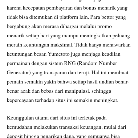
karena kecepatan pembayaran dan bonus menarik yang
tidak bisa ditemukan di platform lain. Para bettor yang
bergabung akan merasa dihargai melalui promo
menarik setiap hari yang mampu meningkatkan peluang
meraih keuntungan maksimal. Tidak hanya menawarkan
keuntungan besar, Yumetoto juga menjaga keadilan
permainan dengan sistem RNG (Random Number
Generator) yang transparan dan teruji. Hal ini membuat
pemain semakin yakin bahwa setiap hasil undian benar-
benar acak dan bebas dari manipulasi, sehingga
kepercayaan terhadap situs ini semakin meningkat.
Keunggulan utama dari situs ini terletak pada
kemudahan melakukan transaksi keuangan, mulai dari
deposit hingga penarikan dana, yang semuanya bisa