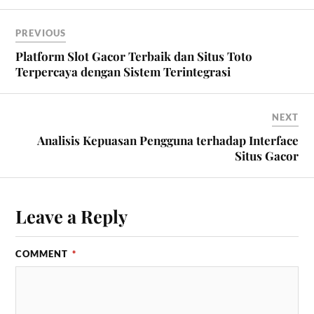
PREVIOUS
Platform Slot Gacor Terbaik dan Situs Toto
Terpercaya dengan Sistem Terintegrasi
NEXT
Analisis Kepuasan Pengguna terhadap Interface
Situs Gacor
Leave a Reply
COMMENT
*