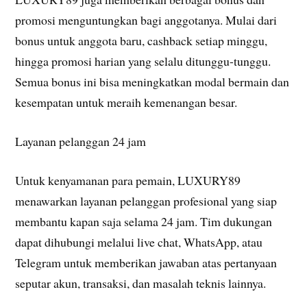
promosi menguntungkan bagi anggotanya. Mulai dari
bonus untuk anggota baru, cashback setiap minggu,
hingga promosi harian yang selalu ditunggu-tunggu.
Semua bonus ini bisa meningkatkan modal bermain dan
kesempatan untuk meraih kemenangan besar.
Layanan pelanggan 24 jam
Untuk kenyamanan para pemain, LUXURY89
menawarkan layanan pelanggan profesional yang siap
membantu kapan saja selama 24 jam. Tim dukungan
dapat dihubungi melalui live chat, WhatsApp, atau
Telegram untuk memberikan jawaban atas pertanyaan
seputar akun, transaksi, dan masalah teknis lainnya.