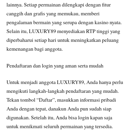
lainnya. Setiap permainan dilengkapi dengan fitur
canggih dan grafis yang memukau, memberi
pengalaman bermain yang serupa dengan kasino nyata.
Selain itu, LUXURY89 menyediakan RTP tinggi yang
diperbaharui setiap hari untuk meningkatkan peluang
kemenangan bagi anggota.
Pendaftaran dan login yang aman serta mudah
Untuk menjadi anggota LUXURY89, Anda hanya perlu
mengikuti langkah-langkah pendaftaran yang mudah.
Tekan tombol “Daftar”, masukkan informasi pribadi
Anda dengan tepat, danakun Anda pun sudah siap
digunakan. Setelah itu, Anda bisa login kapan saja
untuk menikmati seluruh permainan yang tersedia.