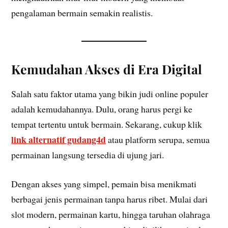
pengalaman bermain semakin realistis.
Kemudahan Akses di Era Digital
Salah satu faktor utama yang bikin judi online populer
adalah kemudahannya. Dulu, orang harus pergi ke
tempat tertentu untuk bermain. Sekarang, cukup klik
link alternatif gudang4d
atau platform serupa, semua
permainan langsung tersedia di ujung jari.
Dengan akses yang simpel, pemain bisa menikmati
berbagai jenis permainan tanpa harus ribet. Mulai dari
slot modern, permainan kartu, hingga taruhan olahraga